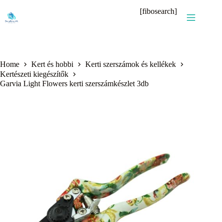
Skip
[fibosearch]
to
content
Home
Kert és hobbi
Kerti szerszámok és kellékek
Kertészeti kiegészítők
Garvia Light Flowers kerti szerszámkészlet 3db