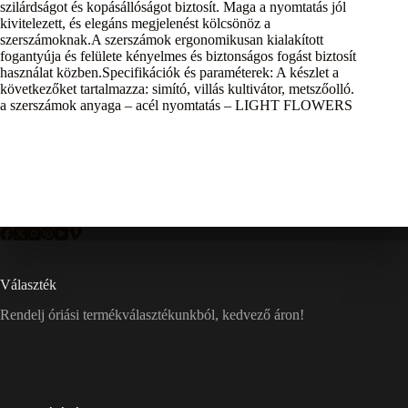
szilárdságot és kopásállóságot biztosít. Maga a nyomtatás jól
kivitelezett, és elegáns megjelenést kölcsönöz a
szerszámoknak.A szerszámok ergonomikusan kialakított
fogantyúja és felülete kényelmes és biztonságos fogást biztosít
használat közben.Specifikációk és paraméterek: A készlet a
következőket tartalmazza: simító, villás kultivátor, metszőolló.
a szerszámok anyaga – acél nyomtatás – LIGHT FLOWERS
Választék
Rendelj óriási termékválasztékunkból, kedvező áron!