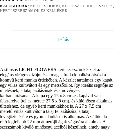
KATEGÓRIÁK:
KERT ÉS HOBBI
,
KERTÉSZETI KIEGÉSZÍTŐK
,
KERTI SZERSZÁMOK ÉS KELLÉKEK
Leírás
A stílusos LIGHT FLOWERS kerti szerszámkészlet az
elegáns virágos dizájnt és a magas funkcionalitást ötvözi a
könnyű kerti munka érdekében. A készlet tartalmaz egy kapát,
egy villás kultivátort és egy metszőollót, így ideális segítője az
ültetésnek, a talaj lazításának és a növények
karbantartásának.A kapa egy 15 x 8 cm-es kapával van
felszerelve (teljes mérete 27,5 x 8 cm), és különösen alkalmas
ültetéshez, de egyéb kerti munkákhoz is. A 27 x 7,5 cm
méretű villás kultivátor a talaj fellazítására, a talaj
levegőztetésére és gyomtalanításra is alkalmas. Az áthidaló
olló legfeljebb 22 mm átmérőjű ágak vágására alkalmas.A
szerszámok kiváló minőségű acélból készülnek, amely nagy