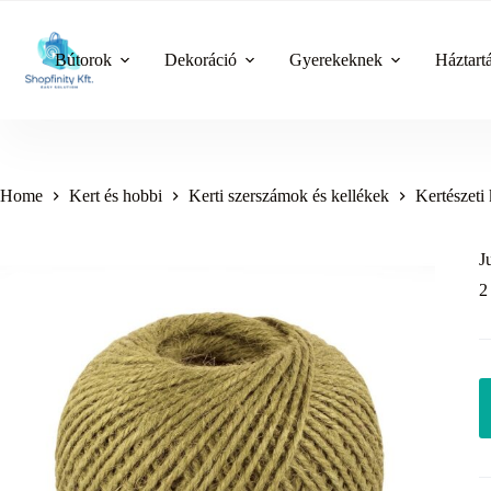
Skip
to
content
Bútorok
Dekoráció
Gyerekeknek
Háztart
Home
Kert és hobbi
Kerti szerszámok és kellékek
Kertészeti 
J
2