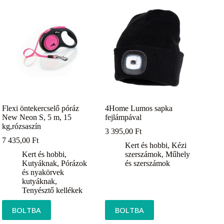
Flexi öntekercselő póráz
4Home Lumos sapka
New Neon S, 5 m, 15
fejlámpával
kg,rózsaszín
3 395,00
Ft
7 435,00
Ft
Kert és hobbi
,
Kézi
Kert és hobbi
,
szerszámok
,
Műhely
Kutyáknak
,
Pórázok
és szerszámok
és nyakörvek
kutyáknak
,
Tenyésztő kellékek
BOLTBA
BOLTBA