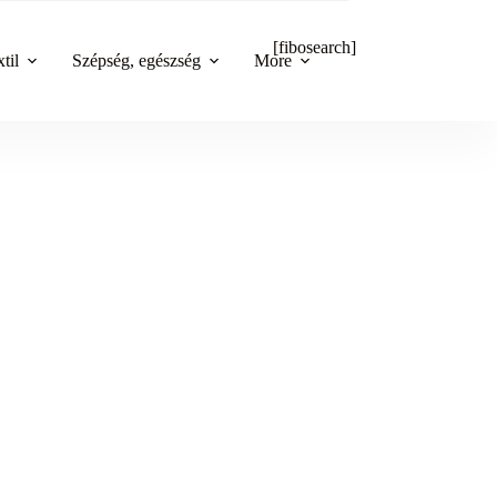
[fibosearch]
til
Szépség, egészség
More