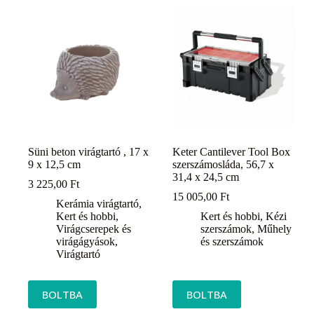
Süni beton virágtartó , 17 x
Keter Cantilever Tool Box
9 x 12,5 cm
szerszámosláda, 56,7 x
31,4 x 24,5 cm
3 225,00
Ft
15 005,00
Ft
Kerámia virágtartó
,
Kert és hobbi
,
Kert és hobbi
,
Kézi
Virágcserepek és
szerszámok
,
Műhely
virágágyások
,
és szerszámok
Virágtartó
BOLTBA
BOLTBA