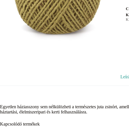
C
K
K
Leír
Egyetlen háziasszony sem nélkülözheti a természetes juta zsinórt, amell
háztartási, élelmiszeripari és kerti felhasználásra.
Kapcsolódó termékek