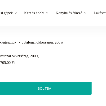
ási gépek
Kert és hobbi
Konyha és étkező
Lakástex
kiegészítők
Jutafonal okkersárga, 200 g
utafonal okkersárga, 200 g
 705,00
Ft
BOLTBA