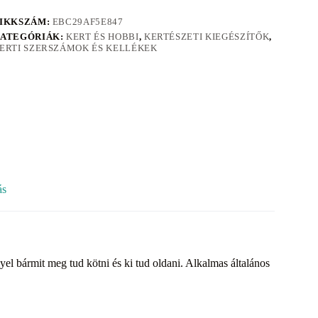
IKKSZÁM:
EBC29AF5E847
ATEGÓRIÁK:
KERT ÉS HOBBI
,
KERTÉSZETI KIEGÉSZÍTŐK
,
ERTI SZERSZÁMOK ÉS KELLÉKEK
ás
yel bármit meg tud kötni és ki tud oldani. Alkalmas általános