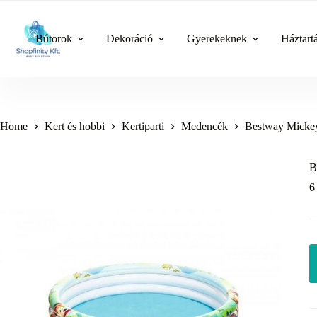
Skip
to
content
Bútorok
Dekoráció
Gyerekeknek
Háztart
Home
Kert és hobbi
Kertiparti
Medencék
Bestway Mickey
B
6