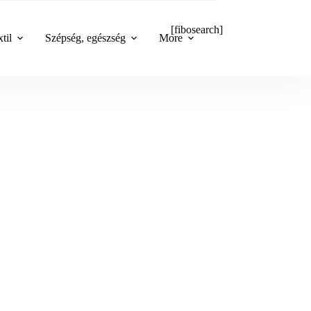
[fibosearch]
til
Szépség, egészség
More