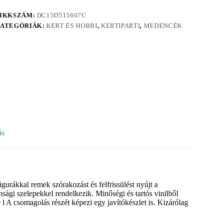
IKKSZÁM:
DC15D515607C
ATEGÓRIÁK:
KERT ÉS HOBBI
,
KERTIPARTI
,
MEDENCÉK
ás
rákkal remek szórakozást és felfrissülést nyújt a
ági szelepekkel rendelkezik. Minőségi és tartós vinilből
l A csomagolás részét képezi egy javítókészlet is. Kizárólag