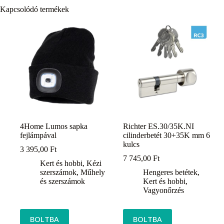
Kapcsolódó termékek
4Home Lumos sapka
Richter ES.30/35K.NI
fejlámpával
cilinderbetét 30+35K mm 6
kulcs
3 395,00
Ft
7 745,00
Ft
Kert és hobbi
,
Kézi
szerszámok
,
Műhely
Hengeres betétek
,
és szerszámok
Kert és hobbi
,
Vagyonőrzés
BOLTBA
BOLTBA