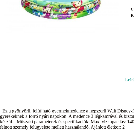
C
K
Leír
Ez a gyönyörű, felfújható gyermekmedence a népszerű Walt Disney-figu
gyerekeknek a forró nyári napokon. A medence 3 légkamrával és biztons
készül. Műszaki paraméterek és specifikációk: Max. vízkapacitás: 140 
felnőtt személy felügyelete mellett használandó. Ajánlott életkor: 2+