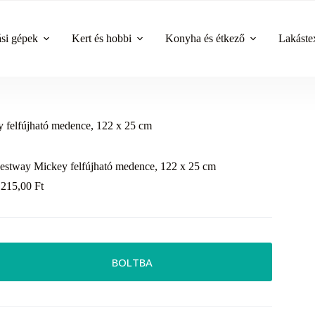
ási gépek
Kert és hobbi
Konyha és étkező
Lakástex
 felfújható medence, 122 x 25 cm
estway Mickey felfújható medence, 122 x 25 cm
 215,00
Ft
BOLTBA