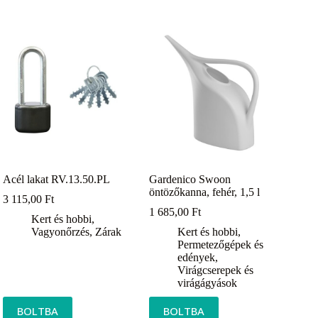
Acél lakat RV.13.50.PL
Gardenico Swoon
öntözőkanna, fehér, 1,5 l
3 115,00
Ft
1 685,00
Ft
Kert és hobbi
,
Vagyonőrzés
,
Zárak
Kert és hobbi
,
Permetezőgépek és
edények
,
Virágcserepek és
virágágyások
BOLTBA
BOLTBA