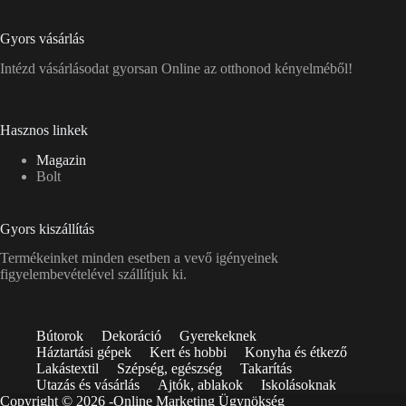
Gyors vásárlás
Intézd vásárlásodat gyorsan Online az otthonod kényelméből!
Hasznos linkek
Magazin
Bolt
Gyors kiszállítás
Termékeinket minden esetben a vevő igényeinek
figyelembevételével szállítjuk ki.
Bútorok
Dekoráció
Gyerekeknek
Háztartási gépek
Kert és hobbi
Konyha és étkező
Lakástextil
Szépség, egészség
Takarítás
Utazás és vásárlás
Ajtók, ablakok
Iskolásoknak
Copyright © 2026 -
Online Marketing Ügynökség