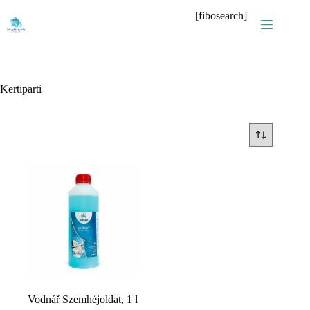
Skip
[fibosearch]
to
content
Kertiparti
Vodnář Szemhéjoldat, 1 l