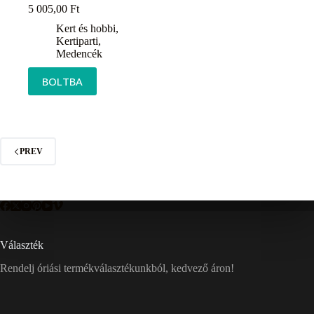
5 005,00
Ft
Kert és hobbi
,
Kertiparti
,
Medencék
BOLTBA
PREV
Választék
Rendelj óriási termékválasztékunkból, kedvező áron!