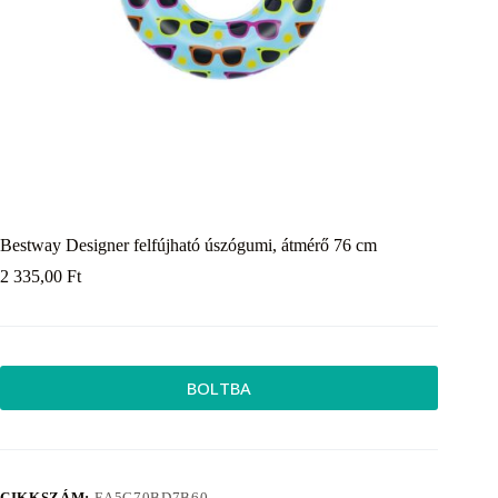
Bestway Designer felfújható úszógumi, átmérő 76 cm
2 335,00
Ft
BOLTBA
CIKKSZÁM:
EA5C70BD7B60