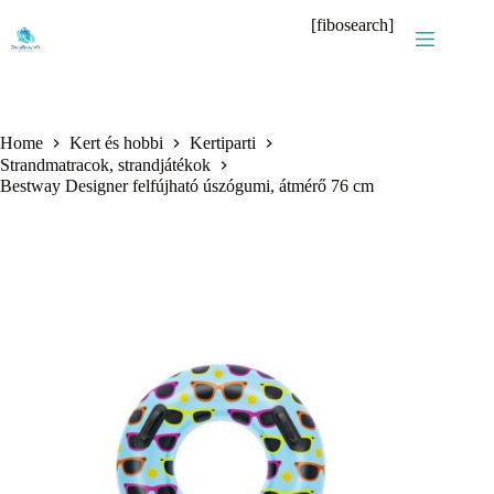
Skip
[fibosearch]
to
content
Home
Kert és hobbi
Kertiparti
Strandmatracok, strandjátékok
Bestway Designer felfújható úszógumi, átmérő 76 cm