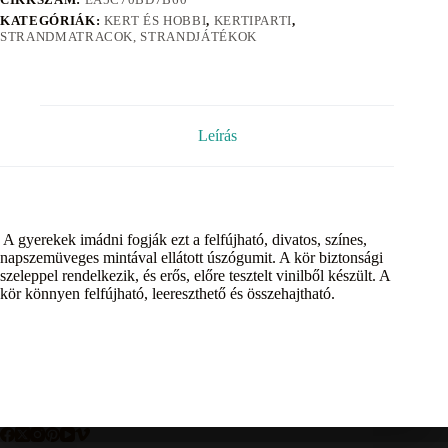
KATEGÓRIÁK:
KERT ÉS HOBBI
,
KERTIPARTI
,
STRANDMATRACOK, STRANDJÁTÉKOK
Leírás
A gyerekek imádni fogják ezt a felfújható, divatos, színes,
napszemüveges mintával ellátott úszógumit. A kör biztonsági
szeleppel rendelkezik, és erős, előre tesztelt vinilből készült. A
kör könnyen felfújható, leereszthető és összehajtható.