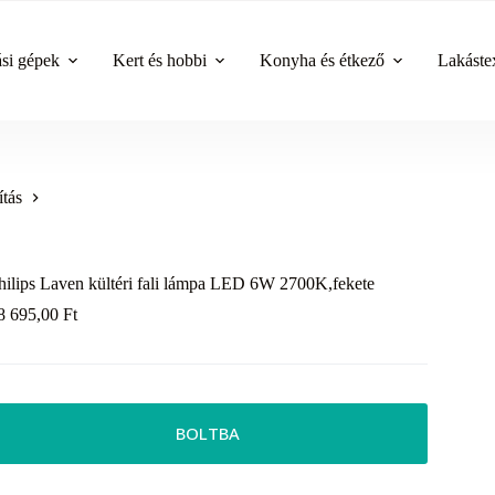
ási gépek
Kert és hobbi
Konyha és étkező
Lakástex
ítás
hilips Laven kültéri fali lámpa LED 6W 2700K,fekete
8 695,00
Ft
BOLTBA