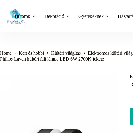
Skip
to
content
Bútorok
Dekoráció
Gyerekeknek
Háztart
Home
Kert és hobbi
Kültéri világítás
Elektromos kültéri világ
Philips Laven kültéri fali lámpa LED 6W 2700K,fekete
P
1