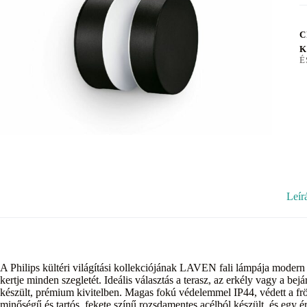
C
K
É
Leír
A Philips kültéri világítási kollekciójának LAVEN fali lámpája modern d
kertje minden szegletét. Ideális választás a terasz, az erkély vagy a b
készült, prémium kivitelben. Magas fokú védelemmel IP44, védett a fröc
minőségű és tartós, fekete színű rozsdamentes acélból készült, és egy ér