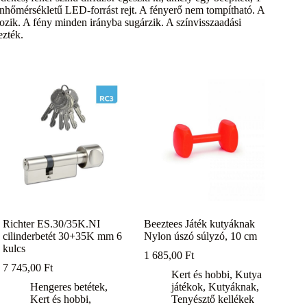
nhőmérsékletű LED-forrást rejt. A fényerő nem tompítható. A
tozik. A fény minden irányba sugárzik. A színvisszaadási
ezték.
Richter ES.30/35K.NI
Beeztees Játék kutyáknak
cilinderbetét 30+35K mm 6
Nylon úszó súlyzó, 10 cm
kulcs
1 685,00
Ft
7 745,00
Ft
Kert és hobbi
,
Kutya
Hengeres betétek
,
játékok
,
Kutyáknak
,
Kert és hobbi
,
Tenyésztő kellékek