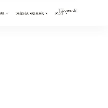
[fibosearch]
til
Szépség, egészség
More