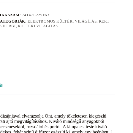
IKKSZÁM:
74147E229F63
ATEGÓRIÁK:
ELEKTROMOS KÜLTÉRI VILÁGÍTÁS
,
KERT
S HOBBI
,
KÜLTÉRI VILÁGÍTÁS
ás
izájnjával elvarázsolja Önt, amely tökéletesen kiegészíti
ejárati ajtó megvilágításához. Kiváló minőségű anyagokból
csenésektől, rozsdától és portól. A lámpatest teste kiváló
dekes, fehér színű diffúzor egészíti ki, amely egy beépített, 1