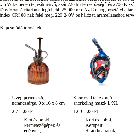
x 6 W bemeneti teljesítményű, akár 720 lm fényerősségű és 2700 K szí
fényforrás élettartama legfeljebb 25 000 óra. Az E energiaosztályba tar
index CRI 80-nak felel meg. 220-240V-os hálózati áramellátáshoz terv
Kapcsolódó termékek
Üveg permetező,
Sportwell teljes arcú
narancssárga, 9 x 16 x 8 cm
snorkeling maszk L/XL
2 715,00
Ft
12 015,00
Ft
Kert és hobbi
,
Kert és hobbi
,
Permetezőgépek és
Kertiparti
,
edények
,
Strandmatracok,