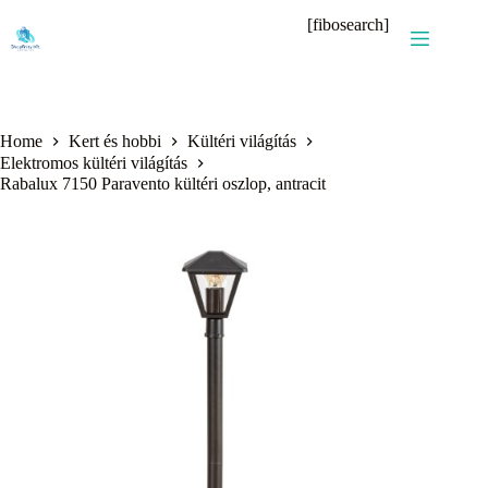
Skip
[fibosearch]
to
content
Home
Kert és hobbi
Kültéri világítás
Elektromos kültéri világítás
Rabalux 7150 Paravento kültéri oszlop, antracit