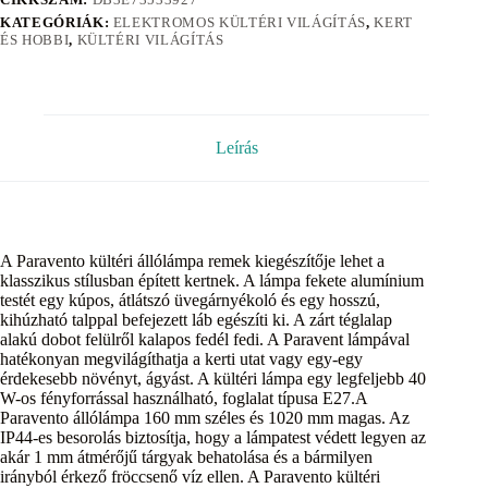
KATEGÓRIÁK:
ELEKTROMOS KÜLTÉRI VILÁGÍTÁS
,
KERT
ÉS HOBBI
,
KÜLTÉRI VILÁGÍTÁS
Leírás
A Paravento kültéri állólámpa remek kiegészítője lehet a
klasszikus stílusban épített kertnek. A lámpa fekete alumínium
testét egy kúpos, átlátszó üvegárnyékoló és egy hosszú,
kihúzható talppal befejezett láb egészíti ki. A zárt téglalap
alakú dobot felülről kalapos fedél fedi. A Paravent lámpával
hatékonyan megvilágíthatja a kerti utat vagy egy-egy
érdekesebb növényt, ágyást. A kültéri lámpa egy legfeljebb 40
W-os fényforrással használható, foglalat típusa E27.A
Paravento állólámpa 160 mm széles és 1020 mm magas. Az
IP44-es besorolás biztosítja, hogy a lámpatest védett legyen az
akár 1 mm átmérőjű tárgyak behatolása és a bármilyen
irányból érkező fröccsenő víz ellen. A Paravento kültéri