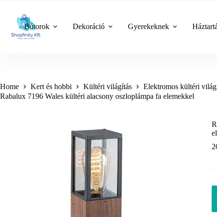
Skip
to
content
Bútorok
Dekoráció
Gyerekeknek
Háztart
Home
Kert és hobbi
Kültéri világítás
Elektromos kültéri világ
Rabalux 7196 Wales kültéri alacsony oszloplámpa fa elemekkel
R
e
2