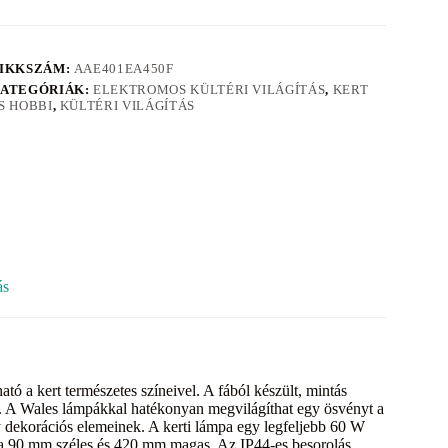
IKKSZÁM:
AAE401EA450F
ATEGÓRIÁK:
ELEKTROMOS KÜLTÉRI VILÁGÍTÁS
,
KERT
S HOBBI
,
KÜLTÉRI VILÁGÍTÁS
ás
tó a kert természetes színeivel. A fából készült, mintás
ik. A Wales lámpákkal hatékonyan megvilágíthat egy ösvényt a
 dekorációs elemeinek. A kerti lámpa egy legfeljebb 60 W
mpa 90 mm széles és 420 mm magas. Az IP44-es besorolás