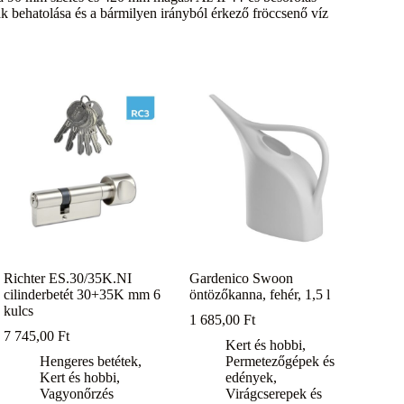
ak behatolása és a bármilyen irányból érkező fröccsenő víz
Richter ES.30/35K.NI
Gardenico Swoon
cilinderbetét 30+35K mm 6
öntözőkanna, fehér, 1,5 l
kulcs
1 685,00
Ft
7 745,00
Ft
Kert és hobbi
,
Hengeres betétek
,
Permetezőgépek és
Kert és hobbi
,
edények
,
Vagyonőrzés
Virágcserepek és