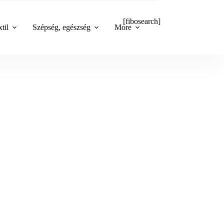
[fibosearch]
til
Szépség, egészség
More