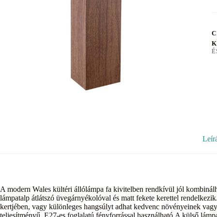
C
K
É
Leír
A modern Wales kültéri állólámpa fa kivitelben rendkívül jól kombinálha
lámpatalp átlátszó üvegárnyékolóval és matt fekete kerettel rendelkez
kertjében, vagy különleges hangsúlyt adhat kedvenc növényeinek vagy
teljesítményű, E27-es foglalatú fényforrással használható.A külső lá