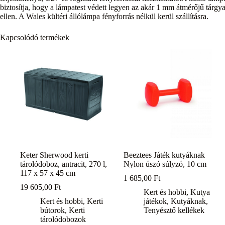
biztosítja, hogy a lámpatest védett legyen az akár 1 mm átmérőjű tárgy
ellen. A Wales kültéri állólámpa fényforrás nélkül kerül szállításra.
Kapcsolódó termékek
Keter Sherwood kerti
Beeztees Játék kutyáknak
tárolódoboz, antracit, 270 l,
Nylon úszó súlyzó, 10 cm
117 x 57 x 45 cm
1 685,00
Ft
19 605,00
Ft
Kert és hobbi
,
Kutya
Kert és hobbi
,
Kerti
játékok
,
Kutyáknak
,
bútorok
,
Kerti
Tenyésztő kellékek
tárolódobozok