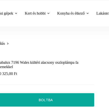
ási gépek
Kert és hobbi
Konyha és étkező
Lakástex
ítás
abalux 7196 Wales kültéri alacsony oszloplámpa fa
lemekkel
0 325,00
Ft
BOLTBA