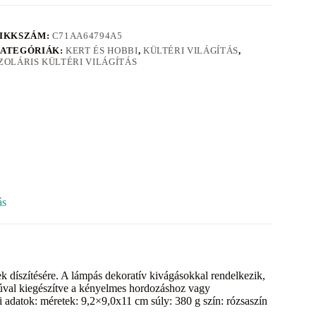
IKKSZÁM:
C71AA64794A5
ATEGÓRIÁK:
KERT ÉS HOBBI
,
KÜLTÉRI VILÁGÍTÁS
,
ZOLÁRIS KÜLTÉRI VILÁGÍTÁS
ás
rek díszítésére. A lámpás dekoratív kivágásokkal rendelkezik,
yúval kiegészítve a kényelmes hordozáshoz vagy
ki adatok: méretek: 9,2×9,0x11 cm súly: 380 g szín: rózsaszín