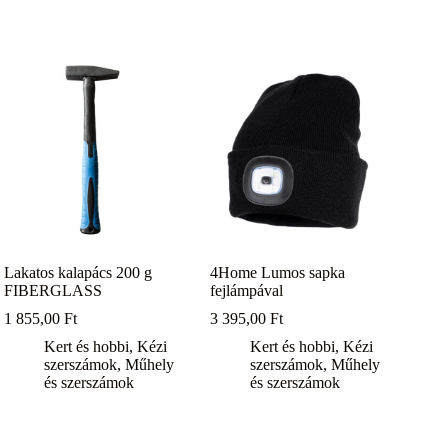
Lakatos kalapács 200 g
4Home Lumos sapka
FIBERGLASS
fejlámpával
1 855,00
Ft
3 395,00
Ft
Kert és hobbi
,
Kézi
Kert és hobbi
,
Kézi
szerszámok
,
Műhely
szerszámok
,
Műhely
és szerszámok
és szerszámok