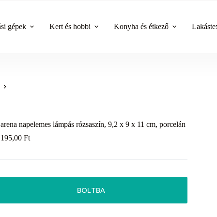
ási gépek
Kert és hobbi
Konyha és étkező
Lakástex
arena napelemes lámpás rózsaszín, 9,2 x 9 x 11 cm, porcelán
 195,00
Ft
BOLTBA