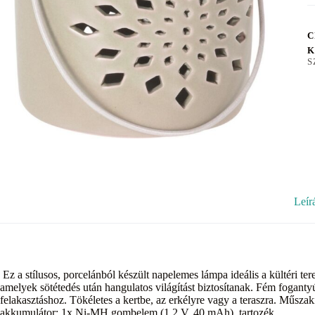
C
K
S
Leír
Ez a stílusos, porcelánból készült napelemes lámpa ideális a kültéri te
amelyek sötétedés után hangulatos világítást biztosítanak. Fém fogant
felakasztáshoz. Tökéletes a kertbe, az erkélyre vagy a teraszra. Műsza
akkumulátor: 1x Ni-MH gombelem (1,2 V, 40 mAh), tartozék.