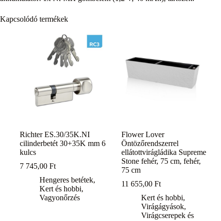
Kapcsolódó termékek
Richter ES.30/35K.NI
Flower Lover
cilinderbetét 30+35K mm 6
Öntözőrendszerrel
kulcs
ellátottvirágládika Supreme
Stone fehér, 75 cm, fehér,
7 745,00
Ft
75 cm
Hengeres betétek
,
11 655,00
Ft
Kert és hobbi
,
Vagyonőrzés
Kert és hobbi
,
Virágágyások
,
Virágcserepek és