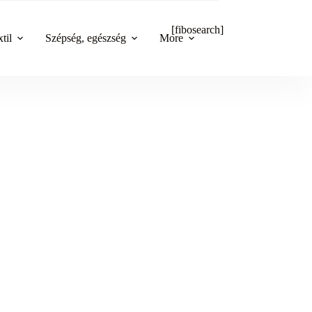
[fibosearch]
til
Szépség, egészség
More