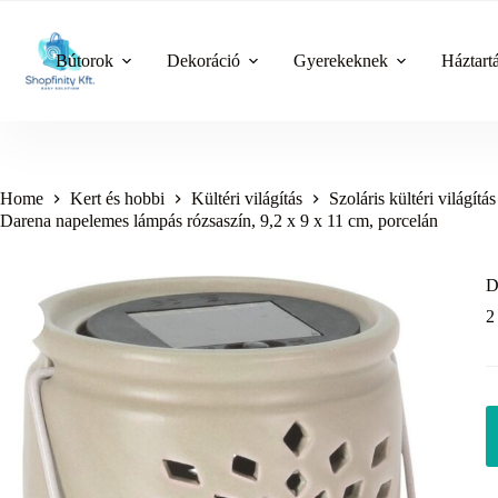
Skip
to
content
Bútorok
Dekoráció
Gyerekeknek
Háztart
Home
Kert és hobbi
Kültéri világítás
Szoláris kültéri világítás
Darena napelemes lámpás rózsaszín, 9,2 x 9 x 11 cm, porcelán
D
2