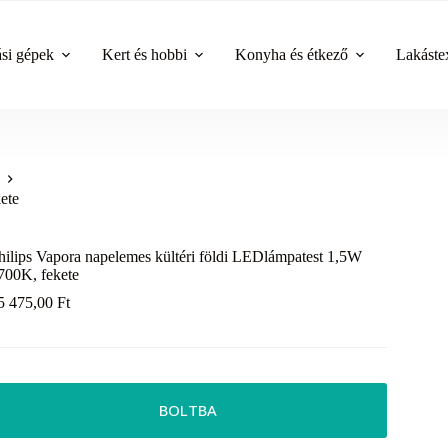
ási gépek
Kert és hobbi
Konyha és étkező
Lakástex
ete
hilips Vapora napelemes kültéri földi LEDlámpatest 1,5W
700K, fekete
5 475,00
Ft
BOLTBA