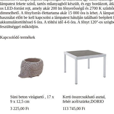
lámpatest fekete színű, tartós műanyagból készült, és egy bordázott, átl
os LED-forrást rejt, amely akár 200 lm fényerősségű és 2700 K színhő
dimmelhető. A fényforrás élettartama akár 15 000 óra is lehet. A lámpat
használat előtt be kell kapcsolni a lámpatest hátulján található beépíte
akkumulátortöltéssel 6 óra. A töltési idő 4-6 óra. A fényt 120°-os szög
feszültséggel működjön.
Kapcsolódó termékek
Süni beton virágtartó , 17 x
Kerti összecsukható asztal,
9 x 12,5 cm
fehér acél/szürke,DORIO
3 225,00
Ft
113 745,00
Ft