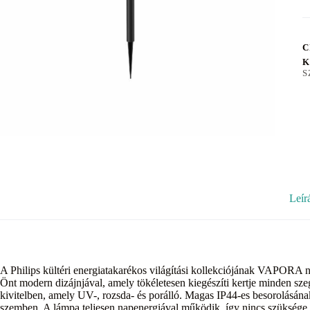
C
K
S
Leír
A Philips kültéri energiatakarékos világítási kollekciójának VAPORA n
Önt modern dizájnjával, amely tökéletesen kiegészíti kertje minden sz
kivitelben, amely UV-, rozsda- és porálló. Magas IP44-es besorolásána
szemben. A lámpa teljesen napenergiával működik, így nincs szüksége e