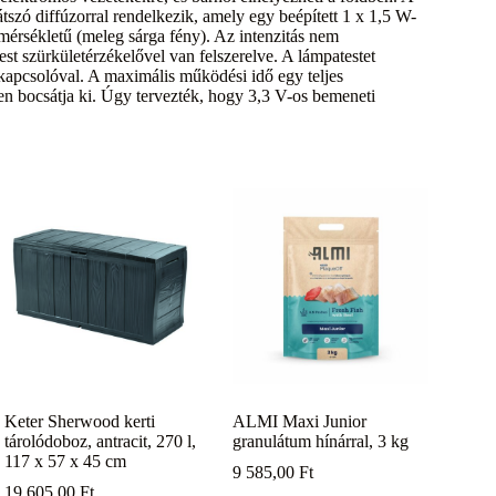
átszó diffúzorral rendelkezik, amely egy beépített 1 x 1,5 W-
mérsékletű (meleg sárga fény). Az intenzitás nem
est szürkületérzékelővel van felszerelve. A lámpatestet
tt kapcsolóval. A maximális működési idő egy teljes
ben bocsátja ki. Úgy tervezték, hogy 3,3 V-os bemeneti
Keter Sherwood kerti
ALMI Maxi Junior
tárolódoboz, antracit, 270 l,
granulátum hínárral, 3 kg
117 x 57 x 45 cm
9 585,00
Ft
19 605,00
Ft