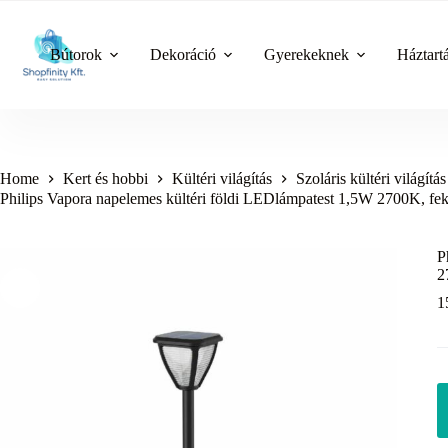
Skip
to
content
Bútorok
Dekoráció
Gyerekeknek
Háztart
Home
Kert és hobbi
Kültéri világítás
Szoláris kültéri világítás
Philips Vapora napelemes kültéri földi LEDlámpatest 1,5W 2700K, fek
P
2
1