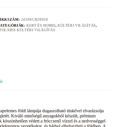
IKKSZÁM:
243F6CB28930
ATEGÓRIÁK:
KERT ÉS HOBBI
,
KÜLTÉRI VILÁGÍTÁS
,
ZOLÁRIS KÜLTÉRI VILÁGÍTÁS
ás
apelemes földi lámpája dugaszolható tüskével elvarázsolja
egletét. Kiváló minőségű anyagokból készült, prémium
k köszönhetően védett a fröccsenő vízzel és a nedvességgel
lektromos vezetékekre, és bárhol elhelyezheti a földben. A