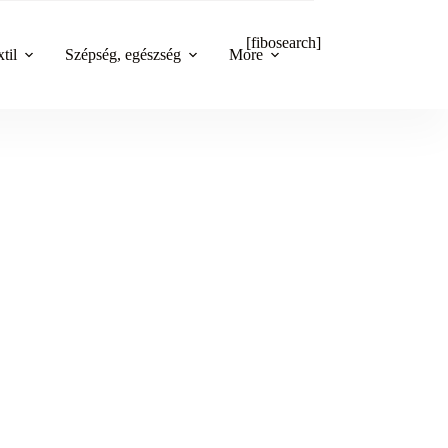
[fibosearch]
til
Szépség, egészség
More