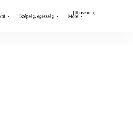
[fibosearch]
til
Szépség, egészség
More