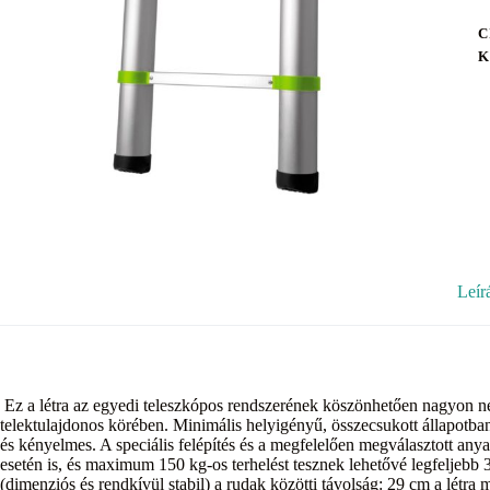
C
K
Leír
Ez a létra az egyedi teleszkópos rendszerének köszönhetően nagyon nép
telektulajdonos körében. Minimális helyigényű, összecsukott állapotban
és kényelmes. A speciális felépítés és a megfelelően megválasztott anyago
esetén is, és maximum 150 kg-os terhelést tesznek lehetővé legfeljebb 
(dimenziós és rendkívül stabil) a rudak közötti távolság: 29 cm a létr