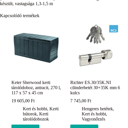
készült, vastagsága 1,3-1,5 m
Kapcsolódó termékek
Keter Sherwood kerti
Richter ES.30/35K.NI
tárolódoboz, antracit, 270 l,
cilinderbetét 30+35K mm 6
117 x 57 x 45 cm
kulcs
19 605,00
Ft
7 745,00
Ft
Kert és hobbi
,
Kerti
Hengeres betétek
,
bútorok
,
Kerti
Kert és hobbi
,
tárolódobozok
Vagyonőrzés