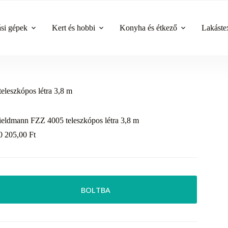
ási gépek
Kert és hobbi
Konyha és étkező
Lakástex
leszkópos létra 3,8 m
ieldmann FZZ 4005 teleszkópos létra 3,8 m
0 205,00
Ft
BOLTBA