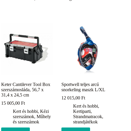
Keter Cantilever Tool Box
Sportwell teljes arcú
szerszámosláda, 56,7 x
snorkeling maszk L/XL
31,4 x 24,5 cm
12 015,00
Ft
15 005,00
Ft
Kert és hobbi
,
Kert és hobbi
,
Kézi
Kertiparti
,
szerszámok
,
Műhely
Strandmatracok,
és szerszámok
strandjátékok