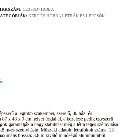
IKKSZÁM:
CE338D718DBA
ATEGÓRIÁK:
KERT ÉS HOBBI
,
LÉTRÁK ÉS LÉPCSŐK
ás
szerű a legtöbb szakember, szerelő, ill. ház- és
 87 x 48 x 9 cm helyet foglal el, a kezelése pedig egyszerű
k garantálják a nagy stabilitást még a létra teljes szétnyitása
3,8 m-es szétnyitásig. Műszaki adatok: létrafokok száma: 13
a maximális hossza: 3,8 m kiváló minőségű alumíniumból