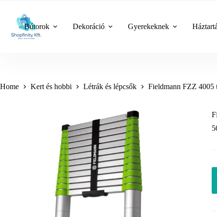
Skip
to
content
Bútorok
Dekoráció
Gyerekeknek
Háztart
Home
Kert és hobbi
Létrák és lépcsők
Fieldmann FZZ 4005 te
F
5