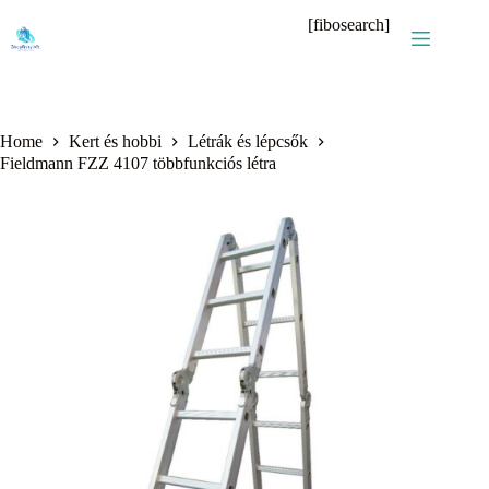
Skip
[fibosearch]
to
content
Home
Kert és hobbi
Létrák és lépcsők
Fieldmann FZZ 4107 többfunkciós létra