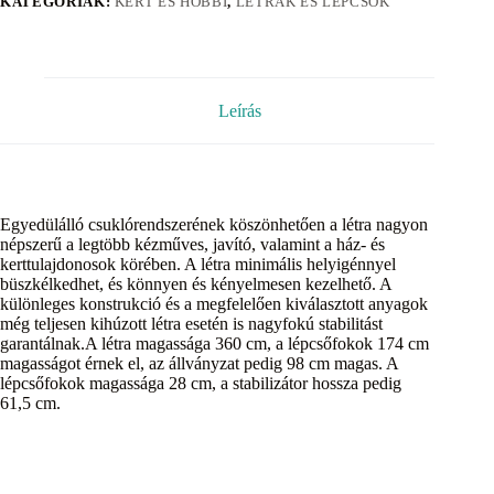
KATEGÓRIÁK:
KERT ÉS HOBBI
,
LÉTRÁK ÉS LÉPCSŐK
Leírás
Egyedülálló csuklórendszerének köszönhetően a létra nagyon
népszerű a legtöbb kézműves, javító, valamint a ház- és
kerttulajdonosok körében. A létra minimális helyigénnyel
büszkélkedhet, és könnyen és kényelmesen kezelhető. A
különleges konstrukció és a megfelelően kiválasztott anyagok
még teljesen kihúzott létra esetén is nagyfokú stabilitást
garantálnak.A létra magassága 360 cm, a lépcsőfokok 174 cm
magasságot érnek el, az állványzat pedig 98 cm magas. A
lépcsőfokok magassága 28 cm, a stabilizátor hossza pedig
61,5 cm.