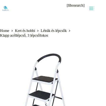
Skip
[fibosearch]
to
content
Home
Kert és hobbi
Létrák és lépcsők
Klapp acéllépcső, 3 lépcsőfokos