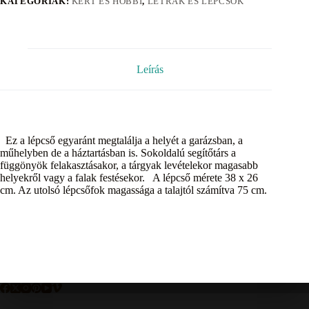
KATEGÓRIÁK:
KERT ÉS HOBBI
,
LÉTRÁK ÉS LÉPCSŐK
Leírás
Ez a lépcső egyaránt megtalálja a helyét a garázsban, a
műhelyben de a háztartásban is. Sokoldalú segítőtárs a
függönyök felakasztásakor, a tárgyak levételekor magasabb
helyekről vagy a falak festésekor. A lépcső mérete 38 x 26
cm. Az utolsó lépcsőfok magassága a talajtól számítva 75 cm.