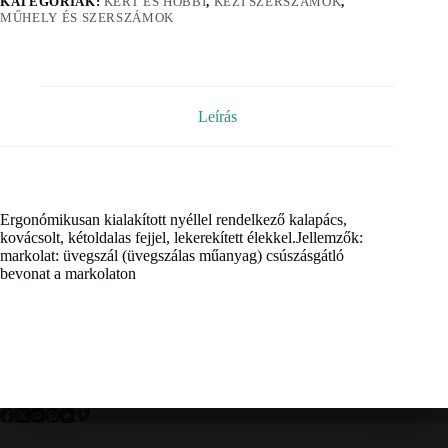
KATEGÓRIÁK:
KERT ÉS HOBBI
,
KÉZI SZERSZÁMOK
,
MŰHELY ÉS SZERSZÁMOK
Leírás
Ergonómikusan kialakított nyéllel rendelkező kalapács,
kovácsolt, kétoldalas fejjel, lekerekített élekkel.Jellemzők:
markolat: üvegszál (üvegszálas műanyag) csúszásgátló
bevonat a markolaton