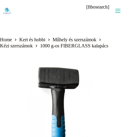
Skip
[fibosearch]
to
content
Home
Kert és hobbi
Műhely és szerszámok
Kézi szerszámok
1000 g-os FIBERGLASS kalapács