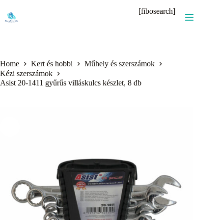
Skip
[fibosearch]
to
content
Home
Kert és hobbi
Műhely és szerszámok
Kézi szerszámok
Asist 20-1411 gyűrűs villáskulcs készlet, 8 db