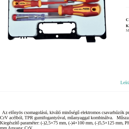
C
K
M
Leír
Az előnyös csomagolású, kiváló minőségű elektromos csavarhúzók prém
CrV acélból, TPR gumifogantyúval, műanyaggal kombinálva. Műszaki
Kiegészítő paraméter: (-)2,5×75 mm, (-)4×100 mm, (-)5,5×125 mm,
mm Anyaga: CrV