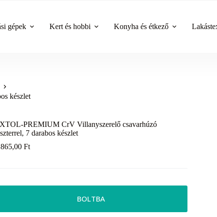
ási gépek
Kert és hobbi
Konyha és étkező
Lakástex
s készlet
XTOL-PREMIUM CrV Villanyszerelő csavarhúzó
eszterrel, 7 darabos készlet
 865,00
Ft
BOLTBA