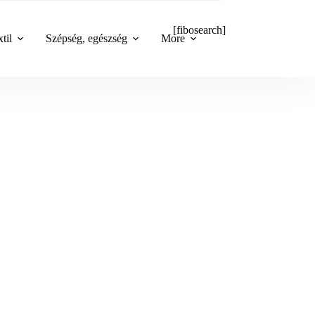
[fibosearch]
til
Szépség, egészség
More