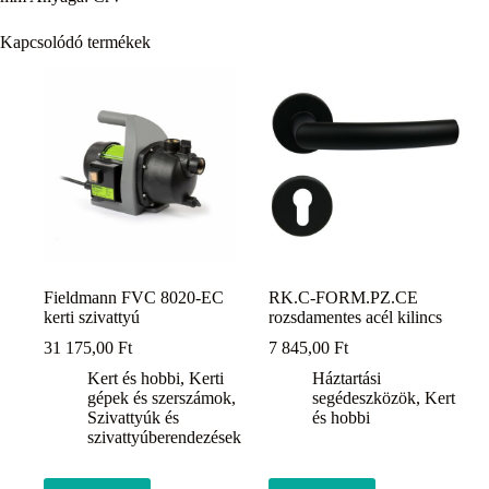
Kapcsolódó termékek
Fieldmann FVC 8020-EC
RK.C-FORM.PZ.CE
kerti szivattyú
rozsdamentes acél kilincs
31 175,00
Ft
7 845,00
Ft
Kert és hobbi
,
Kerti
Háztartási
gépek és szerszámok
,
segédeszközök
,
Kert
Szivattyúk és
és hobbi
szivattyúberendezések