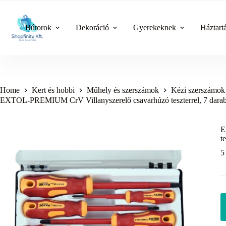
Skip
to
content
Bútorok
Dekoráció
Gyerekeknek
Háztart
Home
Kert és hobbi
Műhely és szerszámok
Kézi szerszámok
EXTOL-PREMIUM CrV Villanyszerelő csavarhúzó teszterrel, 7 darabo
E
t
5