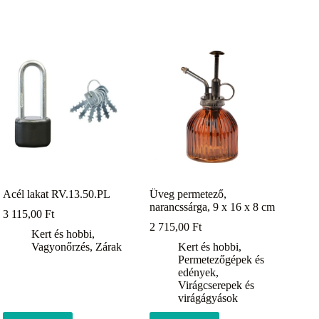
Acél lakat RV.13.50.PL
Üveg permetező,
narancssárga, 9 x 16 x 8 cm
3 115,00
Ft
2 715,00
Ft
Kert és hobbi
,
Vagyonőrzés
,
Zárak
Kert és hobbi
,
Permetezőgépek és
edények
,
Virágcserepek és
virágágyások