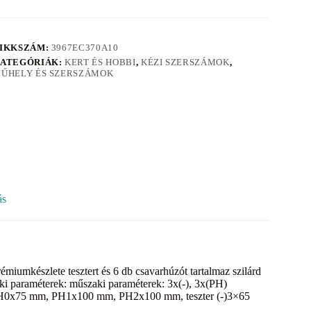
IKKSZÁM:
3967EC370A10
ATEGÓRIÁK:
KERT ÉS HOBBI
,
KÉZI SZERSZÁMOK
,
ŰHELY ÉS SZERSZÁMOK
ás
iumkészlete tesztert és 6 db csavarhúzót tartalmaz szilárd
 paraméterek: műszaki paraméterek: 3x(-), 3x(PH)
 PH0x75 mm, PH1x100 mm, PH2x100 mm, teszter (-)3×65