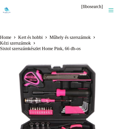
Skip
[fibosearch]
to
content
Home
Kert és hobbi
Műhely és szerszámok
Kézi szerszámok
Sixtol szerszámkészlet Home Pink, 66 db-os