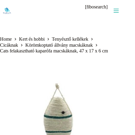
Skip
[fibosearch]
to
content
Home
Kert és hobbi
Tenyésztő kellékek
Cicáknak
Körömkoptató állvány macskáknak
Cats felakasztható kaparófa macskáknak, 47 x 17 x 6 cm