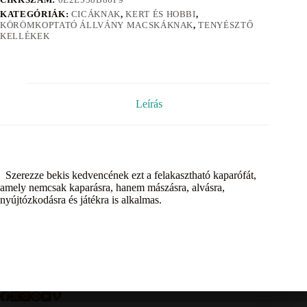
KATEGÓRIÁK:
CICÁKNAK
,
KERT ÉS HOBBI
,
KÖRÖMKOPTATÓ ÁLLVÁNY MACSKÁKNAK
,
TENYÉSZTŐ
KELLÉKEK
Leírás
Szerezze bekis kedvencének ezt a felakasztható kaparófát,
amely nemcsak kaparásra, hanem mászásra, alvásra,
nyújtózkodásra és játékra is alkalmas.