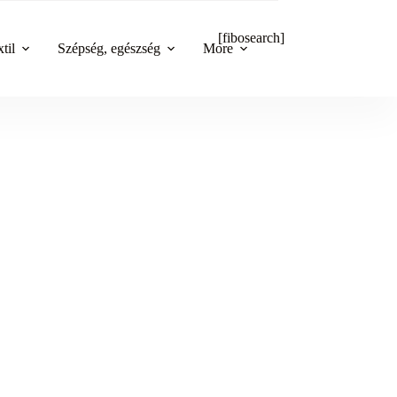
[fibosearch]
til
Szépség, egészség
More