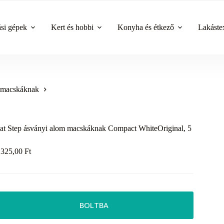
ási gépek
Kert és hobbi
Konyha és étkező
Lakástex
t macskáknak
at Step ásványi alom macskáknak Compact WhiteOriginal, 5
 325,00
Ft
BOLTBA