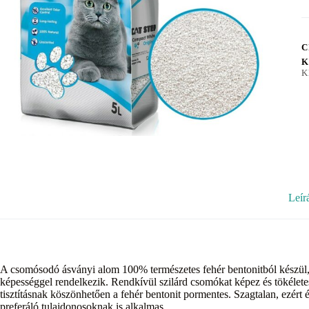
C
K
K
Leír
A csomósodó ásványi alom 100% természetes fehér bentonitból készül, 
képességgel rendelkezik. Rendkívül szilárd csomókat képez és tökéletes
tisztításnak köszönhetően a fehér bentonit pormentes. Szagtalan, ezért 
preferáló tulajdonosoknak is alkalmas.