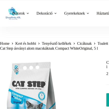
Skip
to
content
Bútorok
Dekoráció
Gyerekeknek
Háztart
Home
Kert és hobbi
Tenyésztő kellékek
Cicáknak
Toalet
Cat Step ásványi alom macskáknak Compact WhiteOriginal, 5 l
C
l
2