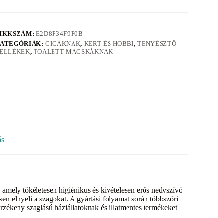
IKKSZÁM:
E2D8F34F9F0B
ATEGÓRIÁK:
CICÁKNAK
,
KERT ÉS HOBBI
,
TENYÉSZTŐ
ELLÉKEK
,
TOALETT MACSKÁKNAK
ás
amely tökéletesen higiénikus és kivételesen erős nedvszívó
en elnyeli a szagokat. A gyártási folyamat során többszöri
érzékeny szaglású háziállatoknak és illatmentes termékeket