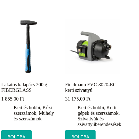
Lakatos kalapács 200 g
Fieldmann FVC 8020-EC
FIBERGLASS
kerti szivattyú
1 855,00
Ft
31 175,00
Ft
Kert és hobbi
,
Kézi
Kert és hobbi
,
Kerti
szerszámok
,
Műhely
gépek és szerszámok
,
és szerszámok
Szivattyúk és
szivattyúberendezések
BOLTBA
BOLTBA