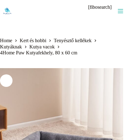
Skip
[fibosearch]
to
content
Home
Kert és hobbi
Tenyésztő kellékek
Kutyáknak
Kutya vacok
4Home Paw Kutyafekhely, 80 x 60 cm