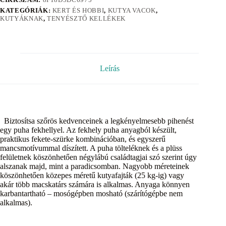
KATEGÓRIÁK:
KERT ÉS HOBBI
,
KUTYA VACOK
,
KUTYÁKNAK
,
TENYÉSZTŐ KELLÉKEK
Leírás
Biztosítsa szőrös kedvenceinek a legkényelmesebb pihenést
egy puha fekhellyel. Az fekhely puha anyagból készült,
praktikus fekete-szürke kombinációban, és egyszerű
mancsmotívummal díszített. A puha tölteléknek és a plüss
felületnek köszönhetően négylábú családtagjai szó szerint úgy
alszanak majd, mint a paradicsomban. Nagyobb méreteinek
köszönhetően közepes méretű kutyafajták (25 kg-ig) vagy
akár több macskatárs számára is alkalmas. Anyaga könnyen
karbantartható – mosógépben mosható (szárítógépbe nem
alkalmas).