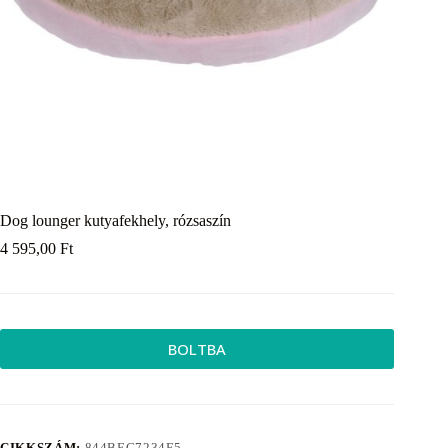
Dog lounger kutyafekhely, rózsaszín
4 595,00
Ft
BOLTBA
CIKKSZÁM:
844BEC7234F5