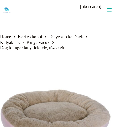
Skip
[fibosearch]
to
content
Home
Kert és hobbi
Tenyésztő kellékek
Kutyáknak
Kutya vacok
Dog lounger kutyafekhely, rózsaszín