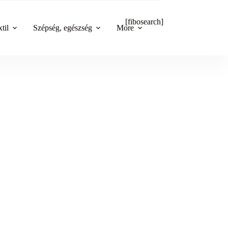
[fibosearch]
til
Szépség, egészség
More