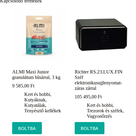
Kapcsolódó termékek
ALMI Maxi Junior
Richter RS.23.LUX.FIN
granulátum hínárral, 3 kg
Széf
elektronikusujjlenyomat-
9 585,00
Ft
záras zárral
Kert és hobbi
,
105 495,00
Ft
Kutyáknak
,
Kutyatálak
,
Kert és hobbi
,
Tenyésztő kellékek
Trezorok és széfek
,
Vagyonőrzés
BOLTBA
BOLTBA