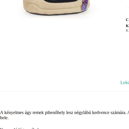
C
K
K
Leír
A kényelmes ágy remek pihenőhely lesz négylábú kedvence számára. A
bele.