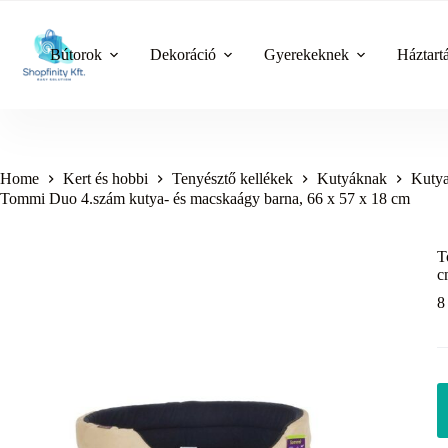
Skip
to
content
Bútorok
Dekoráció
Gyerekeknek
Háztart
Home
Kert és hobbi
Tenyésztő kellékek
Kutyáknak
Kutya
Tommi Duo 4.szám kutya- és macskaágy barna, 66 x 57 x 18 cm
T
c
8