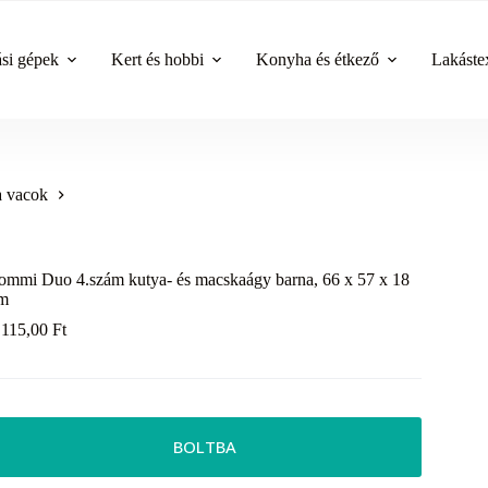
ási gépek
Kert és hobbi
Konyha és étkező
Lakástex
 vacok
ommi Duo 4.szám kutya- és macskaágy barna, 66 x 57 x 18
m
 115,00
Ft
BOLTBA