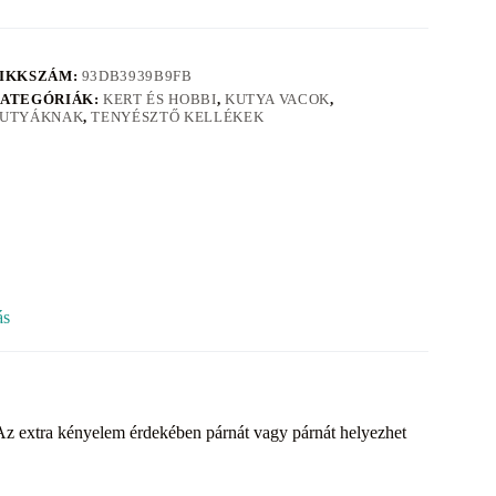
IKKSZÁM:
93DB3939B9FB
ATEGÓRIÁK:
KERT ÉS HOBBI
,
KUTYA VACOK
,
UTYÁKNAK
,
TENYÉSZTŐ KELLÉKEK
ás
z extra kényelem érdekében párnát vagy párnát helyezhet