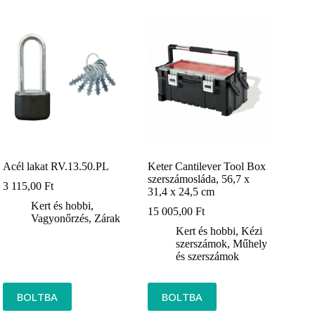
Acél lakat RV.13.50.PL
Keter Cantilever Tool Box
szerszámosláda, 56,7 x
3 115,00
Ft
31,4 x 24,5 cm
Kert és hobbi
,
15 005,00
Ft
Vagyonőrzés
,
Zárak
Kert és hobbi
,
Kézi
szerszámok
,
Műhely
és szerszámok
BOLTBA
BOLTBA