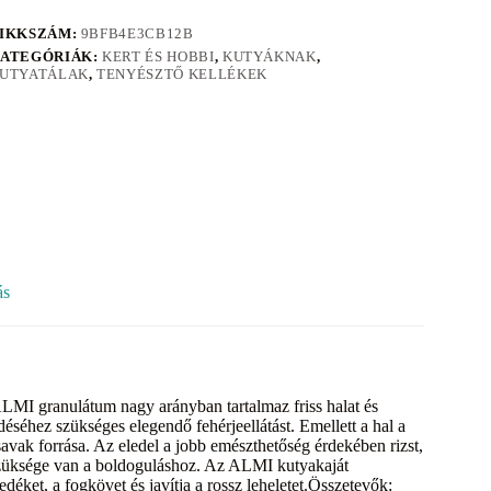
IKKSZÁM:
9BFB4E3CB12B
ATEGÓRIÁK:
KERT ÉS HOBBI
,
KUTYÁKNAK
,
UTYATÁLAK
,
TENYÉSZTŐ KELLÉKEK
ás
ALMI granulátum nagy arányban tartalmaz friss halat és
séhez szükséges elegendő fehérjeellátást. Emellett a hal a
avak forrása. Az eledel a jobb emészthetőség érdekében rizst,
 szüksége van a boldoguláshoz. Az ALMI kutyakaját
edéket, a fogkövet és javítja a rossz leheletet.Összetevők: