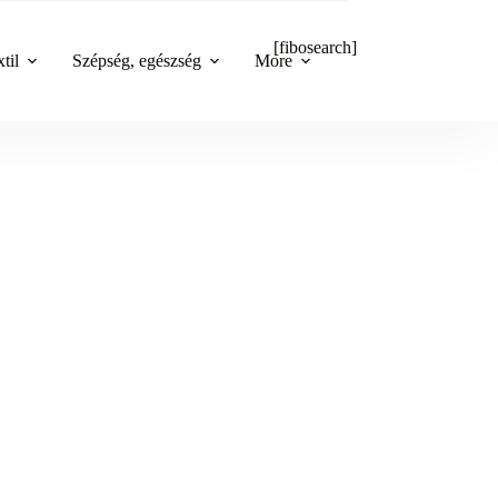
[fibosearch]
til
Szépség, egészség
More