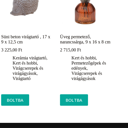
Süni beton virágtartó , 17 x
Üveg permetező,
9 x 12,5 cm
narancssárga, 9 x 16 x 8 cm
3 225,00
Ft
2 715,00
Ft
Kerámia virágtartó
,
Kert és hobbi
,
Kert és hobbi
,
Permetezőgépek és
Virágcserepek és
edények
,
virágágyások
,
Virágcserepek és
Virágtartó
virágágyások
BOLTBA
BOLTBA