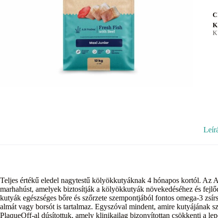
C
K
K
Leír
Teljes értékű eledel nagytestű kölyökkutyáknak 4 hónapos kortól. Az 
marhahúst, amelyek biztosítják a kölyökkutyák növekedéséhez és fejlődé
kutyák egészséges bőre és szőrzete szempontjából fontos omega-3 zsírs
almát vagy borsót is tartalmaz. Egyszóval mindent, amire kutyájának
PlaqueOff-al dúsítottuk, amely klinikailag bizonyítottan csökkenti a lep