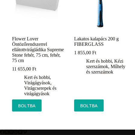
Flower Lover
Lakatos kalapács 200 g
Öntözőrendszerrel
FIBERGLASS
ellátottvirágládika Supreme
1 855,00
Ft
Stone fehér, 75 cm, fehér,
75 cm
Kert és hobbi
,
Kézi
szerszámok
,
Műhely
11 655,00
Ft
és szerszámok
Kert és hobbi
,
Virágágyások
,
Virágcserepek és
virágágyások
BOLTBA
BOLTBA