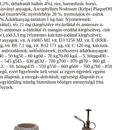
2%, dehidratált halhús 4%), rizs, baromfizsír, borsó,
colaj, ásványi anyagok, Ascophyllum Nodosum (Kelpa) PlaqueOff
kai összetevők: nyersfehérje 28 %, nyersolajok és -zsírok
,8 %.Adalékanyag-tartalom 1 kg-ban: Nyomelemek:
ráttal), réz 21 mg (kiegészítve réz-keláttal és aminosav n-
 és aminosav n-hidráttal és mangán-oxiddal kiegészítve), cink
ve), jód 3,3 mg (vízmentes kalcium-jodáttal kiegészítve);
tt anyagok: vit. A 16065 MJ, vit. D3 1256 MJ, vit. E (RRR-
g, vit. B6 7,1 mg, vit. B12 171 µg, vit. C 120 mg, kalcium-
 antioxidánsok; tartósítószerek; érzékszervi adalékanyagok:
g40 – 50 kg50 – 60 kg60 – 70 kg70-80 kg4. – 5. hónap400 –
 – 545 g545 – 630 g630 – 700 g700 – 870 g870 – 960 g8. –
12. – 18. hónap435 – 550 g550 – 660 g660 – 760 g760 – 850
legű, ezért figyelembe kell venni az egyes egyedek egyéni
s állapotát, a mozgás aktivitását, egészségi állapotát és a
 egyidejűleg mindig biztosítson bőséges mennyiségű friss
fénynek.