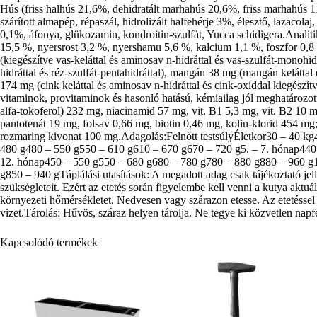
Hús (friss halhús 21,6%, dehidratált marhahús 20,6%, friss marhahús 11,
szárított almapép, répaszál, hidrolizált halfehérje 3%, élesztő, laza
0,1%, áfonya, glükozamin, kondroitin-szulfát, Yucca schidigera.Analiti
15,5 %, nyersrost 3,2 %, nyershamu 5,6 %, kalcium 1,1 %, foszfor 0
(kiegészítve vas-keláttal és aminosav n-hidráttal és vas-szulfát-monohid
hidráttal és réz-szulfát-pentahidráttal), mangán 38 mg (mangán keláttal
174 mg (cink keláttal és aminosav n-hidráttal és cink-oxiddal kiegészít
vitaminok, provitaminok és hasonló hatású, kémiailag jól meghatározo
alfa-tokoferol) 232 mg, niacinamid 57 mg, vit. B1 5,3 mg, vit. B2 10 m
pantotenát 19 mg, folsav 0,66 mg, biotin 0,46 mg, kolin-klorid 454 mg;
rozmaring kivonat 100 mg.Adagolás:Felnőtt testsúlyÉletkor30 – 40 k
480 g480 – 550 g550 – 610 g610 – 670 g670 – 720 g5. – 7. hónap440
12. hónap450 – 550 g550 – 680 g680 – 780 g780 – 880 g880 – 960 g
g850 – 940 gTáplálási utasítások: A megadott adag csak tájékoztató jel
szükségleteit. Ezért az etetés során figyelembe kell venni a kutya aktuáli
környezeti hőmérsékletet. Nedvesen vagy szárazon etesse. Az etetéssel
vizet.Tárolás: Hűvös, száraz helyen tárolja. Ne tegye ki közvetlen nap
Kapcsolódó termékek