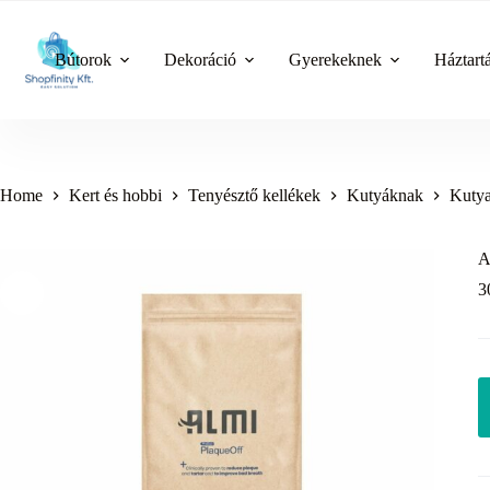
Skip
to
content
Bútorok
Dekoráció
Gyerekeknek
Háztart
Home
Kert és hobbi
Tenyésztő kellékek
Kutyáknak
Kutya
A
3