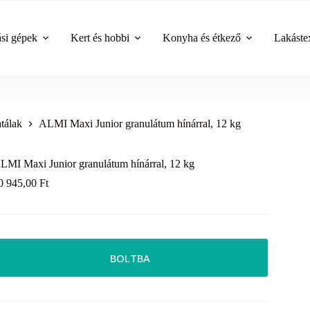
ási gépek
Kert és hobbi
Konyha és étkező
Lakástex
tálak
ALMI Maxi Junior granulátum hínárral, 12 kg
LMI Maxi Junior granulátum hínárral, 12 kg
0 945,00
Ft
BOLTBA