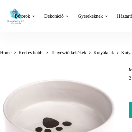
Skip
to
content
Bútorok
Dekoráció
Gyerekeknek
Háztart
Home
Kert és hobbi
Tenyésztő kellékek
Kutyáknak
Kutya
M
2