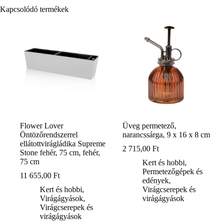
Kapcsolódó termékek
Flower Lover
Üveg permetező,
Öntözőrendszerrel
narancssárga, 9 x 16 x 8 cm
ellátottvirágládika Supreme
2 715,00
Ft
Stone fehér, 75 cm, fehér,
75 cm
Kert és hobbi
,
Permetezőgépek és
11 655,00
Ft
edények
,
Kert és hobbi
,
Virágcserepek és
Virágágyások
,
virágágyások
Virágcserepek és
virágágyások