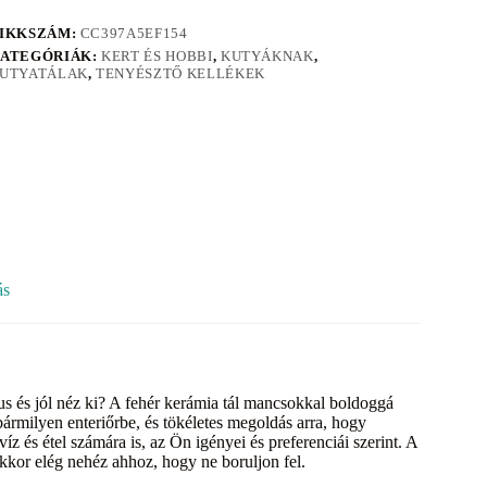
IKKSZÁM:
CC397A5EF154
ATEGÓRIÁK:
KERT ÉS HOBBI
,
KUTYÁKNAK
,
UTYATÁLAK
,
TENYÉSZTŐ KELLÉKEK
ás
s és jól néz ki? A fehér kerámia tál mancsokkal boldoggá
 bármilyen enteriőrbe, és tökéletes megoldás arra, hogy
 és étel számára is, az Ön igényei és preferenciái szerint. A
kkor elég nehéz ahhoz, hogy ne boruljon fel.