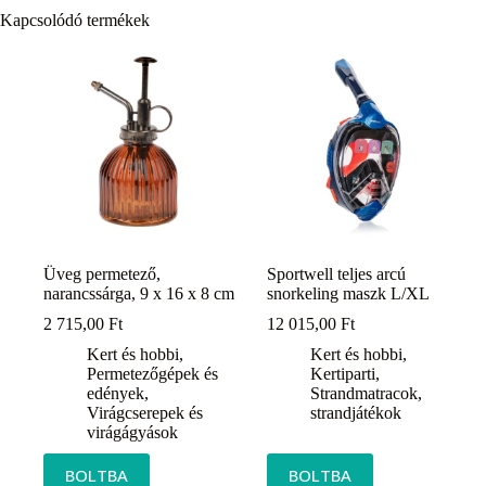
Kapcsolódó termékek
Üveg permetező,
Sportwell teljes arcú
narancssárga, 9 x 16 x 8 cm
snorkeling maszk L/XL
2 715,00
Ft
12 015,00
Ft
Kert és hobbi
,
Kert és hobbi
,
Permetezőgépek és
Kertiparti
,
edények
,
Strandmatracok,
Virágcserepek és
strandjátékok
virágágyások
BOLTBA
BOLTBA