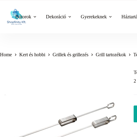
Skip
to
content
Bútorok
Dekoráció
Gyerekeknek
Háztart
Home
Kert és hobbi
Grillek és grillezés
Grill tartozékok
T
T
2