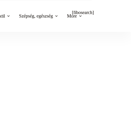
[fibosearch]
til
Szépség, egészség
More