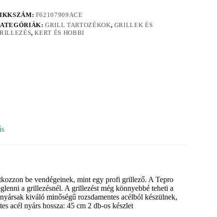
IKKSZÁM:
F62107909ACE
ATEGÓRIÁK:
GRILL TARTOZÉKOK
,
GRILLEK ÉS
RILLEZÉS
,
KERT ÉS HOBBI
ás
atkozzon be vendégeinek, mint egy profi grillező. A Tepro
lenni a grillezésnél. A grillezést még könnyebbé teheti a
A nyársak kiváló minőségű rozsdamentes acélból készülnek,
es acél nyárs hossza: 45 cm 2 db-os készlet