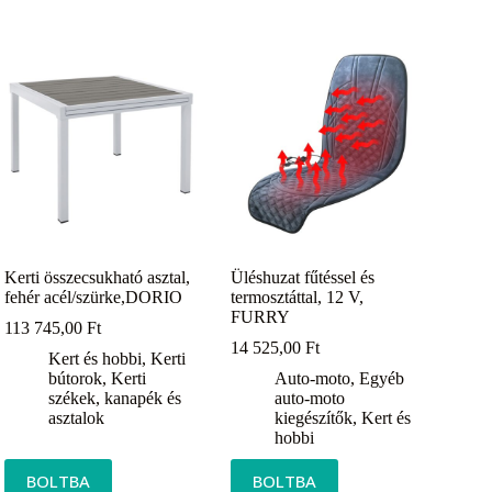
Kerti összecsukható asztal,
Üléshuzat fűtéssel és
fehér acél/szürke,DORIO
termosztáttal, 12 V,
FURRY
113 745,00
Ft
14 525,00
Ft
Kert és hobbi
,
Kerti
bútorok
,
Kerti
Auto-moto
,
Egyéb
székek, kanapék és
auto-moto
asztalok
kiegészítők
,
Kert és
hobbi
BOLTBA
BOLTBA