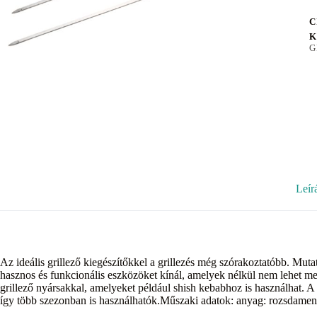
C
K
G
Leír
Az ideális grillező kiegészítőkkel a grillezés még szórakoztatóbb. Mut
hasznos és funkcionális eszközöket kínál, amelyek nélkül nem lehet meg
grillező nyársakkal, amelyeket például shish kebabhoz is használhat. 
így több szezonban is használhatók.Műszaki adatok: anyag: rozsdament