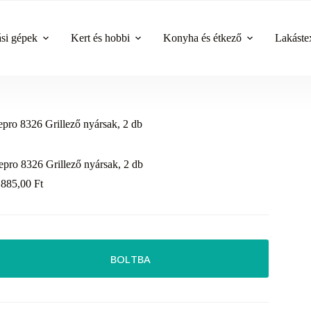
ási gépek
Kert és hobbi
Konyha és étkező
Lakástex
epro 8326 Grillező nyársak, 2 db
epro 8326 Grillező nyársak, 2 db
 885,00
Ft
BOLTBA