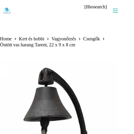
Skip
[fibosearch]
to
content
Home
Kert és hobbi
Vagyonőrzés
Csengők
Öntött vas harang Tarent, 22 x 9 x 8 cm