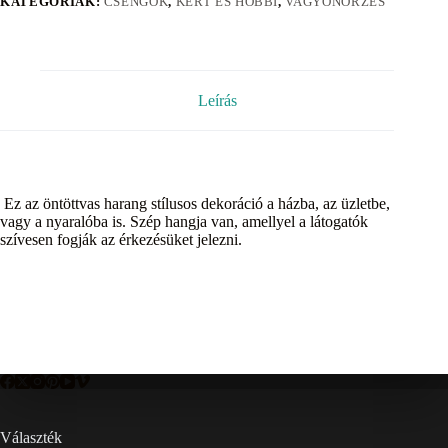
KATEGÓRIÁK:
CSENGŐK
,
KERT ÉS HOBBI
,
VAGYONŐRZÉS
Leírás
Ez az öntöttvas harang stílusos dekoráció a házba, az üzletbe,
vagy a nyaralóba is. Szép hangja van, amellyel a látogatók
szívesen fogják az érkezésüket jelezni.
Választék