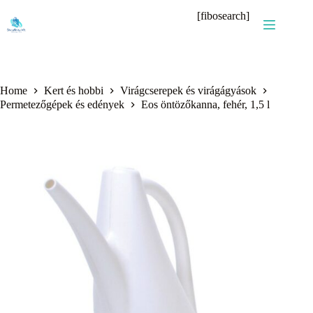
Skip
[fibosearch]
to
content
Home
Kert és hobbi
Virágcserepek és virágágyások
Permetezőgépek és edények
Eos öntözőkanna, fehér, 1,5 l