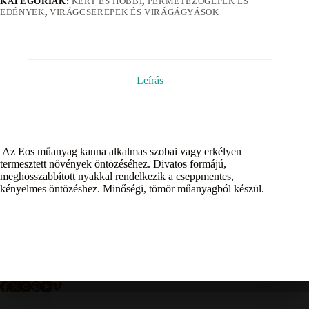
KATEGÓRIÁK:
KERT ÉS HOBBI
,
PERMETEZŐGÉPEK ÉS
EDÉNYEK
,
VIRÁGCSEREPEK ÉS VIRÁGÁGYÁSOK
Leírás
Az Eos műanyag kanna alkalmas szobai vagy erkélyen
termesztett növények öntözéséhez. Divatos formájú,
meghosszabbított nyakkal rendelkezik a cseppmentes,
kényelmes öntözéshez. Minőségi, tömör műanyagból készül.