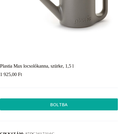
Plastia Max locsolókanna, szürke, 1,5 l
1 925,00
Ft
BOLTBA
CIKKSZÁM:
87DC2617316C