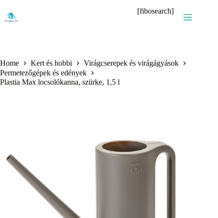
Skip
[fibosearch]
to
content
Home
Kert és hobbi
Virágcserepek és virágágyások
Permetezőgépek és edények
Plastia Max locsolókanna, szürke, 1,5 l