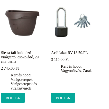
Siesta fali önöntöző
Acél lakat RV.13.50.PL
virágtartó, csokoládé, 29
3 115,00
Ft
cm, barna
Kert és hobbi
,
2 745,00
Ft
Vagyonőrzés
,
Zárak
Kert és hobbi
,
Virágcserepek
,
Virágcserepek és
virágágyások
BOLTBA
BOLTBA