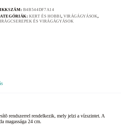
IKKSZÁM:
B4B544DF7A14
ATEGÓRIÁK:
KERT ÉS HOBBI
,
VIRÁGÁGYÁSOK
,
IRÁGCSEREPEK ÉS VIRÁGÁGYÁSOK
ás
tõ rendszerrel rendelkezik, mely jelzi a vízszintet. A
áda magassága 24 cm.