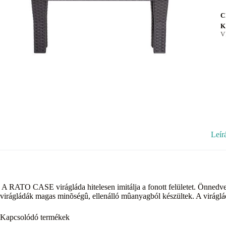
C
K
V
Leír
A RATO CASE virágláda hitelesen imitálja a fonott felületet. Önnedvesí
virágládák magas minõségû, ellenálló mûanyagból készültek. A virágl
Kapcsolódó termékek