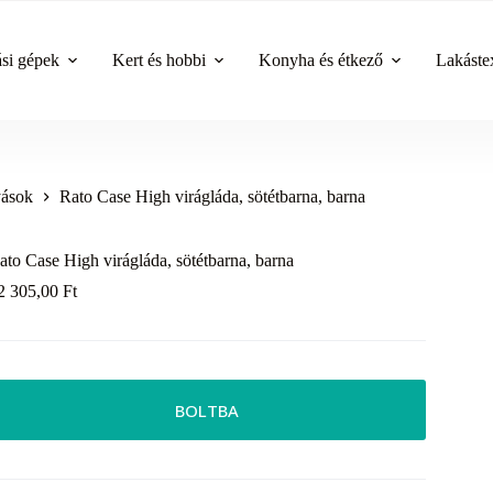
ási gépek
Kert és hobbi
Konyha és étkező
Lakástex
yások
Rato Case High virágláda, sötétbarna, barna
ato Case High virágláda, sötétbarna, barna
2 305,00
Ft
BOLTBA