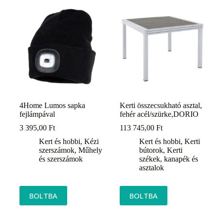
4Home Lumos sapka
Kerti összecsukható asztal,
fejlámpával
fehér acél/szürke,DORIO
3 395,00
Ft
113 745,00
Ft
Kert és hobbi
,
Kézi
Kert és hobbi
,
Kerti
szerszámok
,
Műhely
bútorok
,
Kerti
és szerszámok
székek, kanapék és
asztalok
BOLTBA
BOLTBA