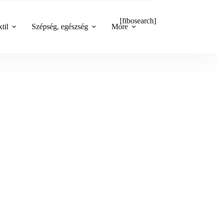
[fibosearch]
til
Szépség, egészség
More