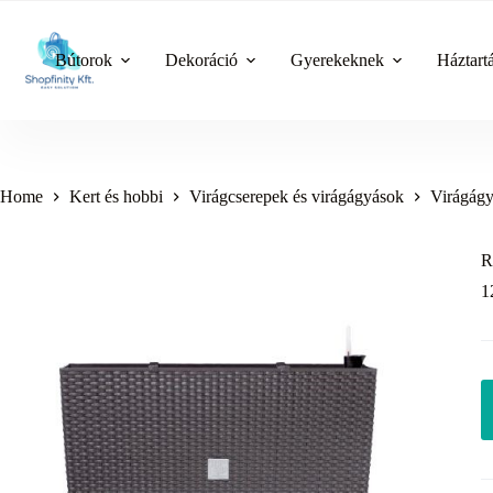
Skip
to
content
Bútorok
Dekoráció
Gyerekeknek
Háztart
Home
Kert és hobbi
Virágcserepek és virágágyások
Virágág
R
1