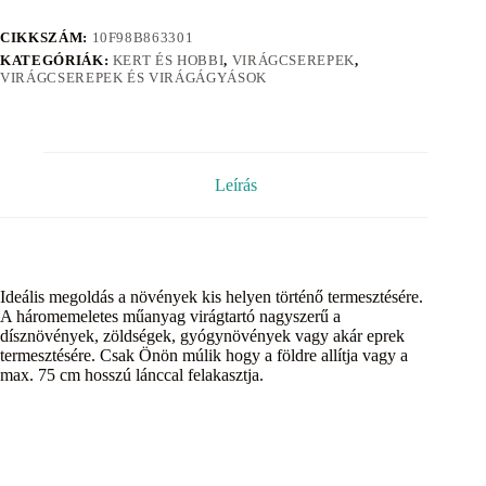
CIKKSZÁM:
10F98B863301
KATEGÓRIÁK:
KERT ÉS HOBBI
,
VIRÁGCSEREPEK
,
VIRÁGCSEREPEK ÉS VIRÁGÁGYÁSOK
Leírás
Ideális megoldás a növények kis helyen történő termesztésére.
A háromemeletes műanyag virágtartó nagyszerű a
dísznövények, zöldségek, gyógynövények vagy akár eprek
termesztésére. Csak Önön múlik hogy a földre allítja vagy a
max. 75 cm hosszú lánccal felakasztja.