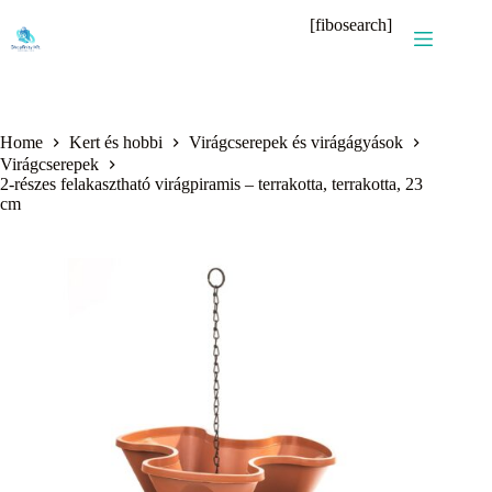
Skip
[fibosearch]
to
content
Home
Kert és hobbi
Virágcserepek és virágágyások
Virágcserepek
2-részes felakasztható virágpiramis – terrakotta, terrakotta, 23
cm