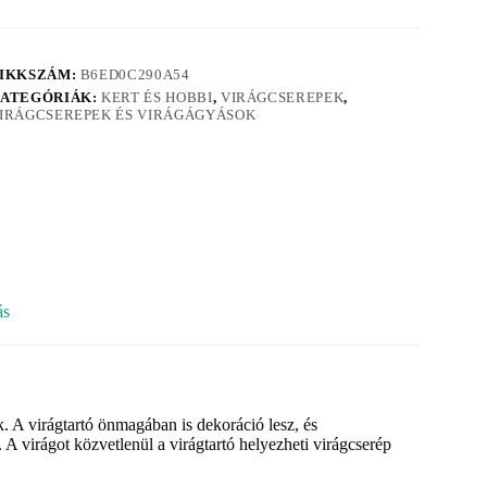
IKKSZÁM:
B6ED0C290A54
ATEGÓRIÁK:
KERT ÉS HOBBI
,
VIRÁGCSEREPEK
,
IRÁGCSEREPEK ÉS VIRÁGÁGYÁSOK
ás
k. A virágtartó önmagában is dekoráció lesz, és
 A virágot közvetlenül a virágtartó helyezheti virágcserép