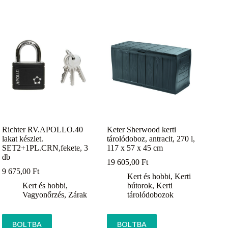
Richter RV.APOLLO.40
Keter Sherwood kerti
lakat készlet.
tárolódoboz, antracit, 270 l,
SET2+1PL.CRN,fekete, 3
117 x 57 x 45 cm
db
19 605,00
Ft
9 675,00
Ft
Kert és hobbi
,
Kerti
Kert és hobbi
,
bútorok
,
Kerti
Vagyonőrzés
,
Zárak
tárolódobozok
BOLTBA
BOLTBA