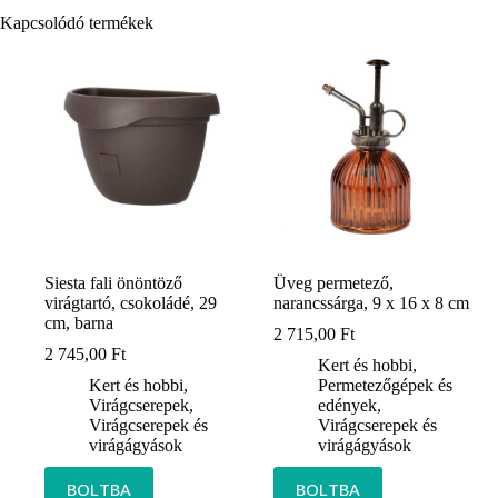
Kapcsolódó termékek
Siesta fali önöntöző
Üveg permetező,
virágtartó, csokoládé, 29
narancssárga, 9 x 16 x 8 cm
cm, barna
2 715,00
Ft
2 745,00
Ft
Kert és hobbi
,
Kert és hobbi
,
Permetezőgépek és
Virágcserepek
,
edények
,
Virágcserepek és
Virágcserepek és
virágágyások
virágágyások
BOLTBA
BOLTBA