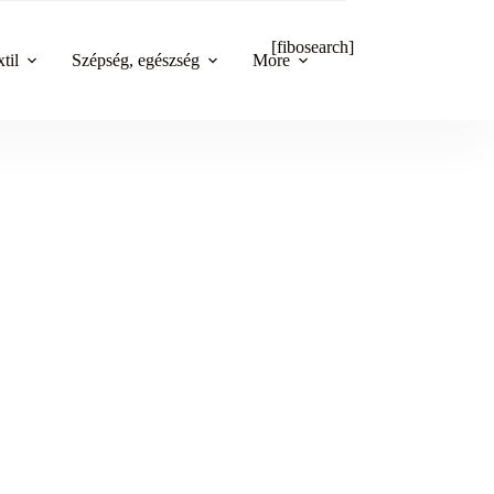
[fibosearch]
til
Szépség, egészség
More