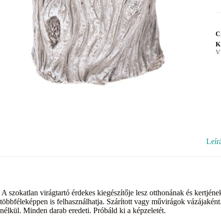
C
K
V
Leír
A szokatlan virágtartó érdekes kiegészítője lesz otthonának és kertjéne
többféleképpen is felhasználhatja. Szárított vagy művirágok vázájaként.
nélkül. Minden darab eredeti. Próbáld ki a képzeletét.