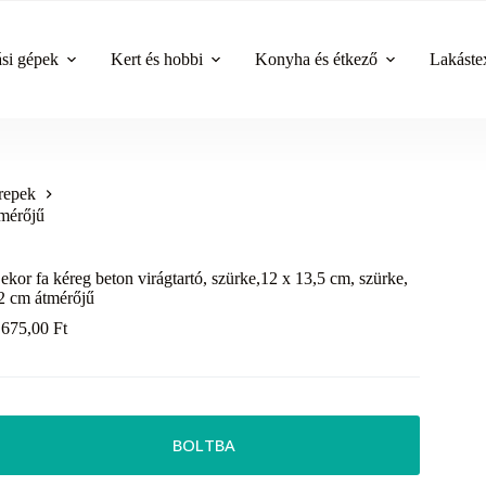
ási gépek
Kert és hobbi
Konyha és étkező
Lakástex
repek
tmérőjű
ekor fa kéreg beton virágtartó, szürke,12 x 13,5 cm, szürke,
2 cm átmérőjű
 675,00
Ft
BOLTBA