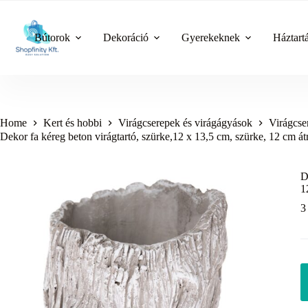
Skip
to
content
Bútorok
Dekoráció
Gyerekeknek
Háztart
Home
Kert és hobbi
Virágcserepek és virágágyások
Virágcse
Dekor fa kéreg beton virágtartó, szürke,12 x 13,5 cm, szürke, 12 cm á
D
1
3