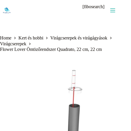
Skip
[fibosearch]
to
content
Home
Kert és hobbi
Virágcserepek és virágágyások
Virágcserepek
Flower Lover Öntözőrendszer Quadrato, 22 cm, 22 cm