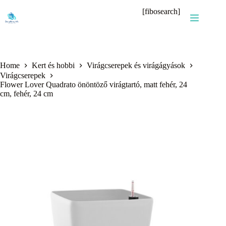
Skip
[fibosearch]
to
content
Home
Kert és hobbi
Virágcserepek és virágágyások
Virágcserepek
Flower Lover Quadrato önöntöző virágtartó, matt fehér, 24
cm, fehér, 24 cm