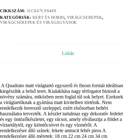
CIKKSZÁM:
31C847CF6489
KATEGÓRIÁK:
KERT ÉS HOBBI
,
VIRÁGCSEREPEK
,
VIRÁGCSEREPEK ÉS VIRÁGÁGYÁSOK
Leírás
A Quadrato matt virágtartó egyszerű és finom formái ideálisan
kiegészítik a belső teret. Kialakítása nagy térfogatot biztosít a
növény számára, miközben nem foglal túl sok helyet. Ezeknek
a virágtartóknak a gyártása matt kivitelben történik. Nem
rendelkezik leeresztő szeleppel, ezért elsősorban beltéri
használatra tervezték. A készlet tartalmaz egy dekoratív fedelet
és egy öntözőkészletet, egy rácsot, amely elválasztja a földet a
víztartálytól, egy kiöntőcsövet és egy vízmérőt. A
rendelkezésre álló színek: fekete antracit fehér piros A
rendelkezésre álló méretek: 18 cm 22 cm 24 cm 34 cm