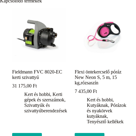
Kapcsolódó termékek
Fieldmann FVC 8020-EC
Flexi öntekercselő póráz
kerti szivattyú
New Neon S, 5 m, 15
kg,rózsaszín
31 175,00
Ft
7 435,00
Ft
Kert és hobbi
,
Kerti
gépek és szerszámok
,
Kert és hobbi
,
Szivattyúk és
Kutyáknak
,
Pórázok
szivattyúberendezések
és nyakörvek
kutyáknak
,
Tenyésztő kellékek