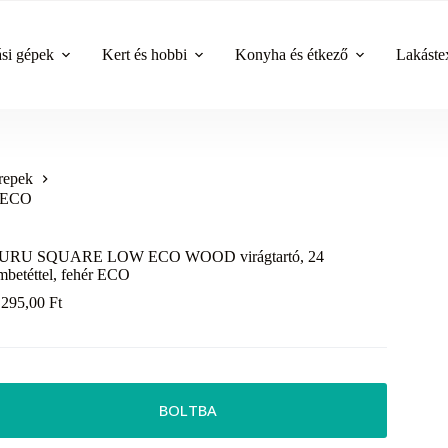
ási gépek
Kert és hobbi
Konyha és étkező
Lakástex
repek
r ECO
URU SQUARE LOW ECO WOOD virágtartó, 24
mbetéttel, fehér ECO
 295,00
Ft
BOLTBA