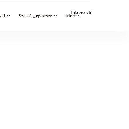
[fibosearch]
til
Szépség, egészség
More