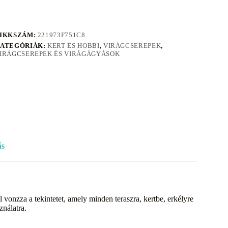
IKKSZÁM:
221973F751C8
ATEGÓRIÁK:
KERT ÉS HOBBI
,
VIRÁGCSEREPEK
,
IRÁGCSEREPEK ÉS VIRÁGÁGYÁSOK
ás
onzza a tekintetet, amely minden teraszra, kertbe, erkélyre
ználatra.