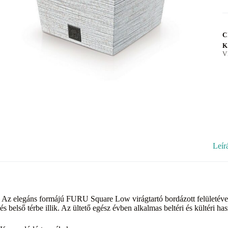
C
K
V
Leír
Az elegáns formájú FURU Square Low virágtartó bordázott felületével v
és belső térbe illik. Az ültető egész évben alkalmas beltéri és kültéri has