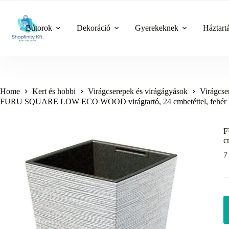
Skip
to
content
Bútorok
Dekoráció
Gyerekeknek
Háztart
Home
Kert és hobbi
Virágcserepek és virágágyások
Virágcse
FURU SQUARE LOW ECO WOOD virágtartó, 24 cmbetéttel, fehé
F
c
7