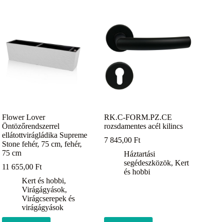
Flower Lover
RK.C-FORM.PZ.CE
Öntözőrendszerrel
rozsdamentes acél kilincs
ellátottvirágládika Supreme
7 845,00
Ft
Stone fehér, 75 cm, fehér,
75 cm
Háztartási
segédeszközök
,
Kert
11 655,00
Ft
és hobbi
Kert és hobbi
,
Virágágyások
,
Virágcserepek és
virágágyások