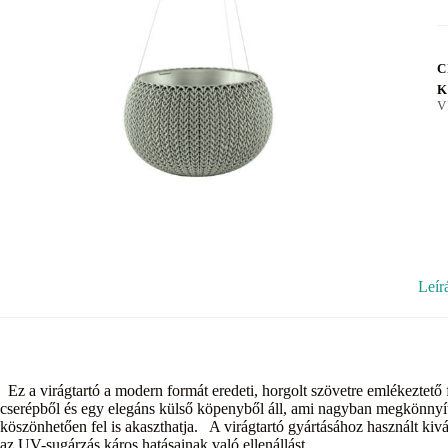
C
K
V
Leír
Ez a virágtartó a modern formát eredeti, horgolt szövetre emlékeztető fe
cserépből és egy elegáns külső köpenyből áll, ami nagyban megkönnyít
köszönhetően fel is akaszthatja. A virágtartó gyártásához használt ki
az UV-sugárzás káros hatásainak való ellenállást.