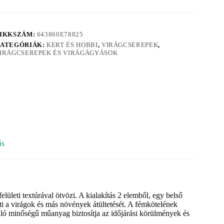
IKKSZÁM:
643860E78825
ATEGÓRIÁK:
KERT ÉS HOBBI
,
VIRÁGCSEREPEK
,
IRÁGCSEREPEK ÉS VIRÁGÁGYÁSOK
ás
lületi textúrával ötvözi. A kialakítás 2 elemből, egy belső
i a virágok és más növények átültetését. A fémkötelének
váló minőségű műanyag biztosítja az időjárási körülmények és