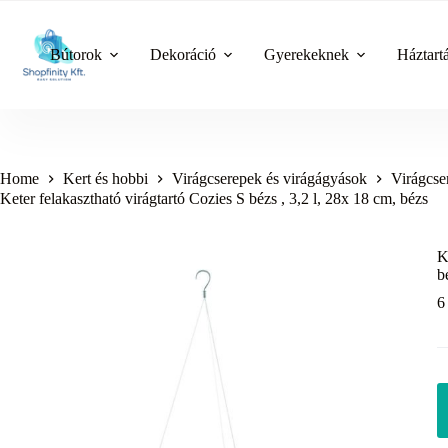
Skip
to
content
Bútorok
Dekoráció
Gyerekeknek
Háztart
Home
Kert és hobbi
Virágcserepek és virágágyások
Virágcse
Keter felakasztható virágtartó Cozies S bézs , 3,2 l, 28x 18 cm, bézs
K
b
6