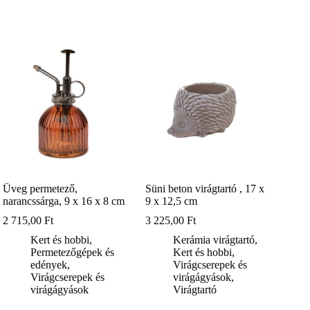
Üveg permetező,
Süni beton virágtartó , 17 x
narancssárga, 9 x 16 x 8 cm
9 x 12,5 cm
2 715,00
Ft
3 225,00
Ft
Kert és hobbi
,
Kerámia virágtartó
,
Permetezőgépek és
Kert és hobbi
,
edények
,
Virágcserepek és
Virágcserepek és
virágágyások
,
virágágyások
Virágtartó