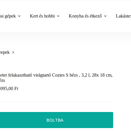
ási gépek
Kert és hobbi
Konyha és étkező
Lakástex
repek
eter felakasztható virágtartó Cozies S bézs , 3,2 l, 28x 18 cm,
ézs
 095,00
Ft
BOLTBA