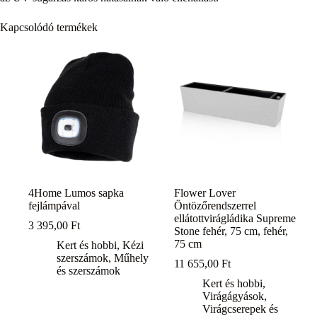
Kapcsolódó termékek
4Home Lumos sapka
Flower Lover
fejlámpával
Öntözőrendszerrel
ellátottvirágládika Supreme
3 395,00
Ft
Stone fehér, 75 cm, fehér,
75 cm
Kert és hobbi
,
Kézi
szerszámok
,
Műhely
11 655,00
Ft
és szerszámok
Kert és hobbi
,
Virágágyások
,
Virágcserepek és