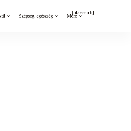
[fibosearch]
til
Szépség, egészség
More