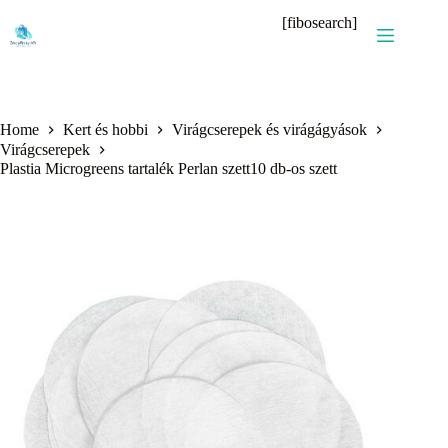
Skip
[fibosearch]
to
content
Home
Kert és hobbi
Virágcserepek és virágágyások
Virágcserepek
Plastia Microgreens tartalék Perlan szett10 db-os szett