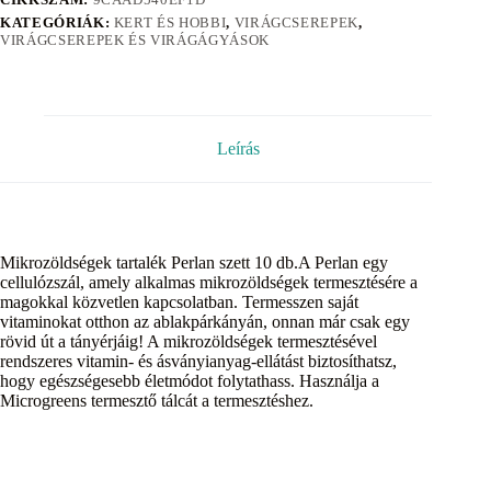
KATEGÓRIÁK:
KERT ÉS HOBBI
,
VIRÁGCSEREPEK
,
VIRÁGCSEREPEK ÉS VIRÁGÁGYÁSOK
Leírás
Mikrozöldségek tartalék Perlan szett 10 db.A Perlan egy
cellulózszál, amely alkalmas mikrozöldségek termesztésére a
magokkal közvetlen kapcsolatban. Termesszen saját
vitaminokat otthon az ablakpárkányán, onnan már csak egy
rövid út a tányérjáig! A mikrozöldségek termesztésével
rendszeres vitamin- és ásványianyag-ellátást biztosíthatsz,
hogy egészségesebb életmódot folytathass. Használja a
Microgreens termesztő tálcát a termesztéshez.