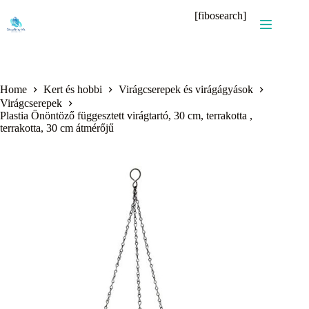
Skip
[fibosearch]
to
content
Home
Kert és hobbi
Virágcserepek és virágágyások
Virágcserepek
Plastia Önöntöző függesztett virágtartó, 30 cm, terrakotta ,
terrakotta, 30 cm átmérőjű