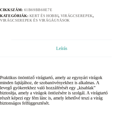
CIKKSZÁM:
61B69BB68E7E
KATEGÓRIÁK:
KERT ÉS HOBBI
,
VIRÁGCSEREPEK
,
VIRÁGCSEREPEK ÉS VIRÁGÁGYÁSOK
Leírás
Praktikus önöntöző virágtartó, amely az egynyári virágok
minden fajtájához, de szobanövényekhez is alkalmas. A
levegő gyökerekhez való hozzáférését egy „kisablak”
biztosítja, amely a virágok öntözésére is szolgál. A virágtartó
részét képezi egy fém lánc is, amely lehetővé teszi a virág
biztonságos felfüggesztését.