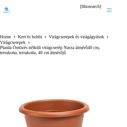
Skip
[fibosearch]
to
content
Home
Kert és hobbi
Virágcserepek és virágágyások
Virágcserepek
Plastia Öntözés nélküli virágcserép Narza átmérő40 cm,
terrakotta, terrakotta, 40 cm átmérőjű