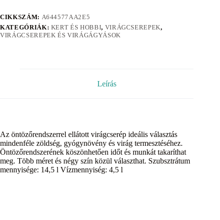
CIKKSZÁM:
A644577AA2E5
KATEGÓRIÁK:
KERT ÉS HOBBI
,
VIRÁGCSEREPEK
,
VIRÁGCSEREPEK ÉS VIRÁGÁGYÁSOK
Leírás
Az öntözőrendszerrel ellátott virágcserép ideális választás
mindenféle zöldség, gyógynövény és virág termesztéséhez.
Öntözőrendszerének köszönhetően időt és munkát takaríthat
meg. Több méret és négy szín közül választhat. Szubsztrátum
mennyisége: 14,5 l Vízmennyiség: 4,5 l