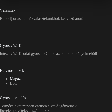
Választék
Rendelj óriási termékválasztékunkból, kedvező áron!
Gyors vásárlás
Intézd vásárlásodat gyorsan Online az otthonod kényelméből!
Hasznos linkek
Magazin
Bolt
Gyors kiszállítás
Termékeinket minden esetben a vevő igényeinek
figyelembevételével szállítjuk ki.