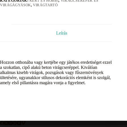
KATEGÓRIÁK:
KERT ÉS HOBBI
,
VIRÁGCSEREPEK ÉS
VIRÁGÁGYÁSOK
,
VIRÁGTARTÓ
Leírás
Hozzon otthonába vagy kertjébe egy játékos eredetiséget ezzel
a szokatlan, cipő alakú beton virágcseréppel. Kiválóan
alkalmas kisebb virágok, pozsgások vagy fűszernövények
ültetésére, ugyanakkor stílusos dekorációs elemként is szolgál,
amely első pillantásra magára vonja a figyelmet.