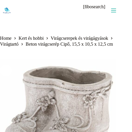
Skip
[fibosearch]
to
content
Home
Kert és hobbi
Virágcserepek és virágágyások
Virágtartó
Beton virágcserép Cipő, 15,5 x 10,5 x 12,5 cm