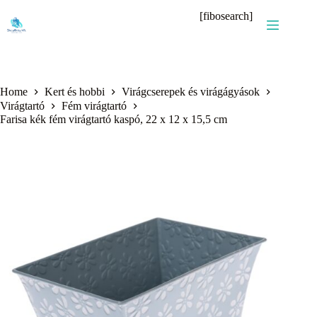
Skip
[fibosearch]
to
content
Home
Kert és hobbi
Virágcserepek és virágágyások
Virágtartó
Fém virágtartó
Farisa kék fém virágtartó kaspó, 22 x 12 x 15,5 cm