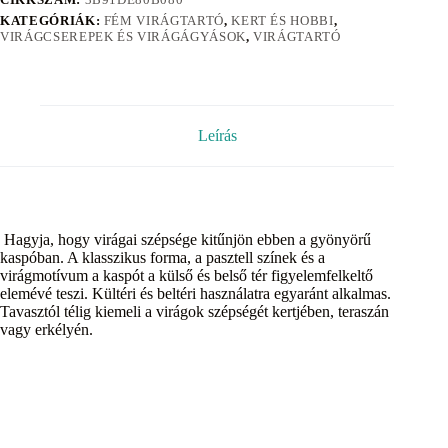
KATEGÓRIÁK:
FÉM VIRÁGTARTÓ
,
KERT ÉS HOBBI
,
VIRÁGCSEREPEK ÉS VIRÁGÁGYÁSOK
,
VIRÁGTARTÓ
Leírás
Hagyja, hogy virágai szépsége kitűnjön ebben a gyönyörű
kaspóban. A klasszikus forma, a pasztell színek és a
virágmotívum a kaspót a külső és belső tér figyelemfelkeltő
elemévé teszi. Kültéri és beltéri használatra egyaránt alkalmas.
Tavasztól télig kiemeli a virágok szépségét kertjében, teraszán
vagy erkélyén.