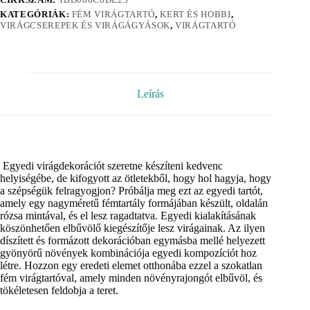
KATEGÓRIÁK:
FÉM VIRÁGTARTÓ
,
KERT ÉS HOBBI
,
VIRÁGCSEREPEK ÉS VIRÁGÁGYÁSOK
,
VIRÁGTARTÓ
Leírás
Egyedi virágdekorációt szeretne készíteni kedvenc
helyiségébe, de kifogyott az ötletekből, hogy hol hagyja, hogy
a szépségük felragyogjon? Próbálja meg ezt az egyedi tartót,
amely egy nagyméretű fémtartály formájában készült, oldalán
rózsa mintával, és el lesz ragadtatva. Egyedi kialakításának
köszönhetően elbűvölő kiegészítője lesz virágainak. Az ilyen
díszített és formázott dekorációban egymásba mellé helyezett
gyönyörű növények kombinációja egyedi kompozíciót hoz
létre. Hozzon egy eredeti elemet otthonába ezzel a szokatlan
fém virágtartóval, amely minden növényrajongót elbűvöl, és
tökéletesen feldobja a teret.