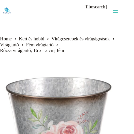
Skip
[fibosearch]
to
content
Home
Kert és hobbi
Virágcserepek és virágágyások
Virágtartó
Fém virágtartó
Rózsa virágtartó, 16 x 12 cm, fém