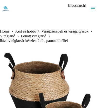
Skip
[fibosearch]
to
content
Home
Kert és hobbi
Virágcserepek és virágágyások
Virágtartó
Fonott virágtartó
Ibiza virágkosár készlet, 2 db, pamut kötéllel