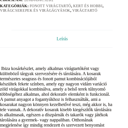
KATEGÓRIÁK:
FONOTT VIRÁGTARTÓ
,
KERT ÉS HOBBI
,
VIRÁGCSEREPEK ÉS VIRÁGÁGYÁSOK
,
VIRÁGTARTÓ
Leírás
Ibiza kosárkészlet, amely alkalmas virágtartóként vagy
különböző tárgyak szervezésére és tárolására. A kosarak
természetes seagrass és fonott pamut kombinációjából
készültek fekete színben, amely egy nagyon vidám variáció
zöld virágokkal kombinálva, amely a belső terek túlnyomó
többségéhez alkalmas, ahol dekoratív elemként is funkcionál.
A pamut anyagot a fogantyúkhoz is felhasználták, ami a
kosarakat nagyon könnyen kezelhetővé teszi, még akkor is, ha
tele vannak. A dekoratív kosarak kisebb kiegészítők tárolására
is alkalmasak, egészen a díszpárnák és takarók vagy játékok
tárolására a gyermek- vagy nappaliban. Otthonának
megjelenése így mindig rendezett és szervezett benyomást