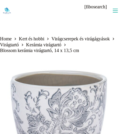
Skip
[fibosearch]
to
content
Home
Kert és hobbi
Virágcserepek és virágágyások
Virágtartó
Kerámia virágtartó
Blossom kerámia virágtartó, 14 x 13,5 cm