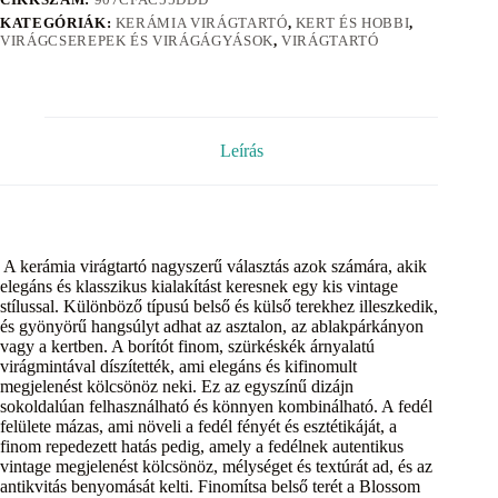
KATEGÓRIÁK:
KERÁMIA VIRÁGTARTÓ
,
KERT ÉS HOBBI
,
VIRÁGCSEREPEK ÉS VIRÁGÁGYÁSOK
,
VIRÁGTARTÓ
Leírás
A kerámia virágtartó nagyszerű választás azok számára, akik
elegáns és klasszikus kialakítást keresnek egy kis vintage
stílussal. Különböző típusú belső és külső terekhez illeszkedik,
és gyönyörű hangsúlyt adhat az asztalon, az ablakpárkányon
vagy a kertben. A borítót finom, szürkéskék árnyalatú
virágmintával díszítették, ami elegáns és kifinomult
megjelenést kölcsönöz neki. Ez az egyszínű dizájn
sokoldalúan felhasználható és könnyen kombinálható. A fedél
felülete mázas, ami növeli a fedél fényét és esztétikáját, a
finom repedezett hatás pedig, amely a fedélnek autentikus
vintage megjelenést kölcsönöz, mélységet és textúrát ad, és az
antikvitás benyomását kelti. Finomítsa belső terét a Blossom