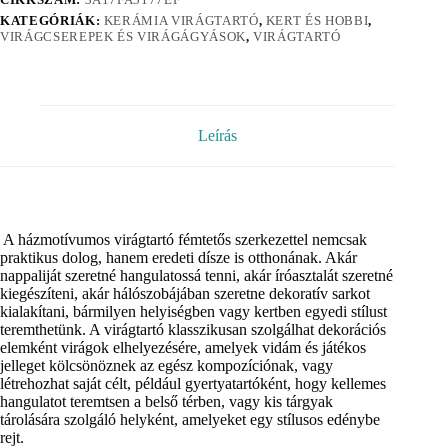
KATEGÓRIÁK:
KERÁMIA VIRÁGTARTÓ
,
KERT ÉS HOBBI
,
VIRÁGCSEREPEK ÉS VIRÁGÁGYÁSOK
,
VIRÁGTARTÓ
Leírás
A házmotívumos virágtartó fémtetős szerkezettel nemcsak
praktikus dolog, hanem eredeti dísze is otthonának. Akár
nappaliját szeretné hangulatossá tenni, akár íróasztalát szeretné
kiegészíteni, akár hálószobájában szeretne dekoratív sarkot
kialakítani, bármilyen helyiségben vagy kertben egyedi stílust
teremthetünk. A virágtartó klasszikusan szolgálhat dekorációs
elemként virágok elhelyezésére, amelyek vidám és játékos
jelleget kölcsönöznek az egész kompozíciónak, vagy
létrehozhat saját célt, például gyertyatartóként, hogy kellemes
hangulatot teremtsen a belső térben, vagy kis tárgyak
tárolására szolgáló helyként, amelyeket egy stílusos edénybe
rejt.