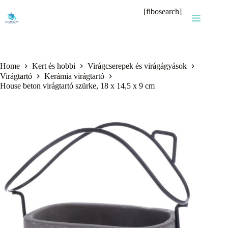
Skip
[fibosearch]
to
content
Home
Kert és hobbi
Virágcserepek és virágágyások
Virágtartó
Kerámia virágtartó
House beton virágtartó szürke, 18 x 14,5 x 9 cm