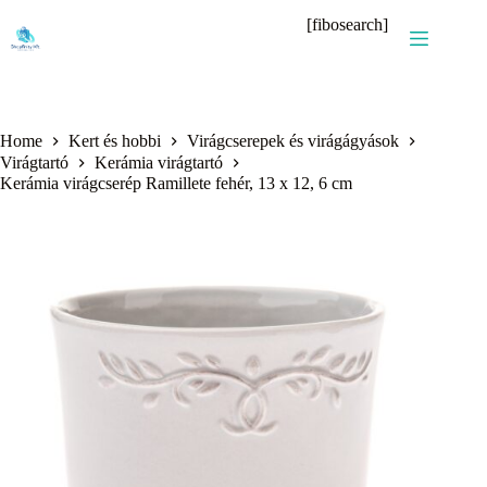
Skip
[fibosearch]
to
content
Home
Kert és hobbi
Virágcserepek és virágágyások
Virágtartó
Kerámia virágtartó
Kerámia virágcserép Ramillete fehér, 13 x 12, 6 cm