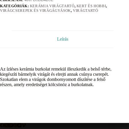
KATEGÓRIÁK:
KERÁMIA VIRÁGTARTÓ
,
KERT ÉS HOBBI
,
VIRÁGCSEREPEK ÉS VIRÁGÁGYÁSOK
,
VIRÁGTARTÓ
Leírás
Az ízléses kerámia burkolat remekül illeszkedik a belső térbe,
kiegészíti bármelyik virágát és elrejti annak csúnya cserepét.
Szokatlan elem a virágok dombornyomott díszítése a felső
részen, amely eredetiséget kölcsönöz a burkolatnak.