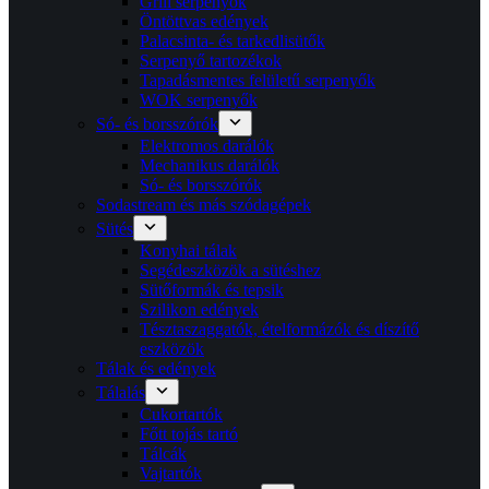
Grill serpenyők
Öntöttvas edények
Palacsinta- és tarkedlisütők
Serpenyő tartozékok
Tapadásmentes felületű serpenyők
WOK serpenyők
Só- és borsszórók
Elektromos darálók
Mechanikus darálók
Só- és borsszórók
Sodastream és más szódagépek
Sütés
Konyhai tálak
Segédeszközök a sütéshez
Sütőformák és tepsik
Szilikon edények
Tésztaszaggatók, ételformázók és díszítő
eszközök
Tálak és edények
Tálalás
Cukortartók
Főtt tojás tartó
Tálcák
Vajtartók