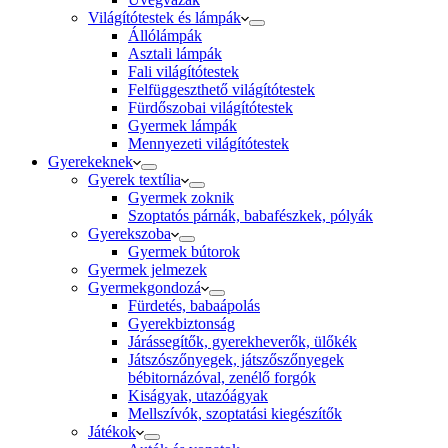
Világítótestek és lámpák
Állólámpák
Asztali lámpák
Fali világítótestek
Felfüggeszthető világítótestek
Fürdőszobai világítótestek
Gyermek lámpák
Mennyezeti világítótestek
Gyerekeknek
Gyerek textília
Gyermek zoknik
Szoptatós párnák, babafészkek, pólyák
Gyerekszoba
Gyermek bútorok
Gyermek jelmezek
Gyermekgondozá
Fürdetés, babaápolás
Gyerekbiztonság
Járássegítők, gyerekheverők, ülőkék
Játszószőnyegek, játszőszőnyegek
bébitornázóval, zenélő forgók
Kiságyak, utazóágyak
Mellszívók, szoptatási kiegészítők
Játékok