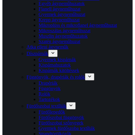
Egyéb ágyneműhuzatok
Flanell ágyneműhuzat
Gyermek ágyneműhuzat
Krepp ágyneműhuzat
Mikroplüss és mikroflanel ágyneműhuzat
Mikroszálas ágyneműhuzat
Muszlin ágyneműhuzatok
Szatén ágyneműhuzat
Atka elleni ágyneműk
Díszpárnák
Gyermek kispárnák
Kispárnahuzatok
Kispárnák kitöltéssek
Függönyök, drapériák és rolók
Drapériák
Függönyök
Rolók
Tartozékok
Fürdőszobai textíliák
Fürdőlepedők
Fürdőszobai függönyök
Fürdőszobai szőnyegek
Gyermek fürdőszoba textíliák
Strandtörölközők