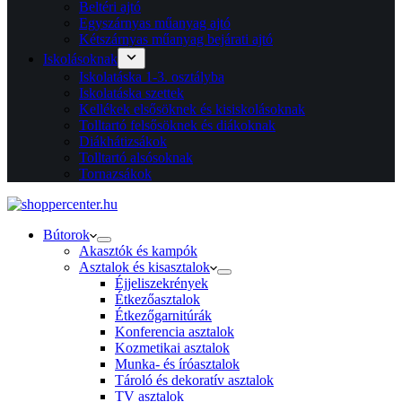
Beltéri ajtó
Egyszárnyas műanyag ajtó
Kétszárnyas műanyag bejárati ajtó
Iskolásoknak
Iskolatáska 1-3. osztályba
Iskolatáska szettek
Kellékek elsősöknek és kisiskolásoknak
Tolltartó felsősöknek és diákoknak
Diákhátizsákok
Tolltartó alsósoknak
Tornazsákok
Bútorok
Akasztók és kampók
Asztalok és kisasztalok
Éjjeliszekrények
Étkezőasztalok
Étkezőgarnitúrák
Konferencia asztalok
Kozmetikai asztalok
Munka- és íróasztalok
Tároló és dekoratív asztalok
TV asztalok