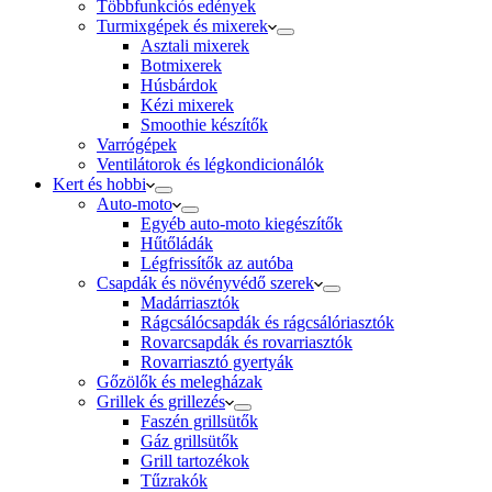
Többfunkciós edények
Turmixgépek és mixerek
Asztali mixerek
Botmixerek
Húsbárdok
Kézi mixerek
Smoothie készítők
Varrógépek
Ventilátorok és légkondicionálók
Kert és hobbi
Auto-moto
Egyéb auto-moto kiegészítők
Hűtőládák
Légfrissítők az autóba
Csapdák és növényvédő szerek
Madárriasztók
Rágcsálócsapdák és rágcsálóriasztók
Rovarcsapdák és rovarriasztók
Rovarriasztó gyertyák
Gőzölők és melegházak
Grillek és grillezés
Faszén grillsütők
Gáz grillsütők
Grill tartozékok
Tűzrakók