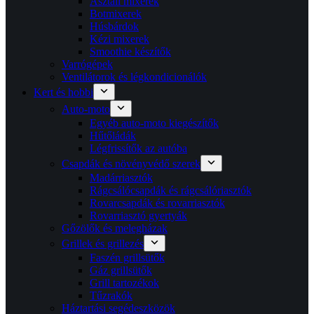
Asztali mixerek
Botmixerek
Húsbárdok
Kézi mixerek
Smoothie készítők
Varrógépek
Ventilátorok és légkondicionálók
Kert és hobbi
Auto-moto
Egyéb auto-moto kiegészítők
Hűtőládák
Légfrissítők az autóba
Csapdák és növényvédő szerek
Madárriasztók
Rágcsálócsapdák és rágcsálóriasztók
Rovarcsapdák és rovarriasztók
Rovarriasztó gyertyák
Gőzölők és melegházak
Grillek és grillezés
Faszén grillsütők
Gáz grillsütők
Grill tartozékok
Tűzrakók
Háztartási segédeszközök