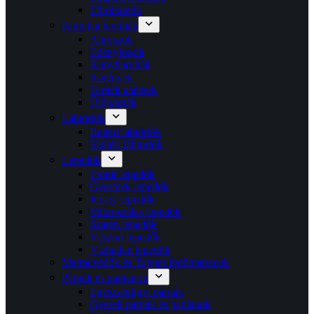
Törölközők
Konyhai textíliák
Abroszok
Edényfogók
Konyharuhák
Kötények
Teríték alátétek
Ülőpárnák
Lábtörlők
Beltéri lábtörlők
Kültéri lábtörlők
Lepedők
Frottír lepedők
Gyermek lepedők
Jersey lepedők
Mikroszálas lepedők
Szatén lepedők
Vászon lepedők
Vízhatlan lepedők
Matracvédők és Topper fedőmatracok
Párnák és paplanok
Egészségügyi párnák
Gyerek párnák és paplanok