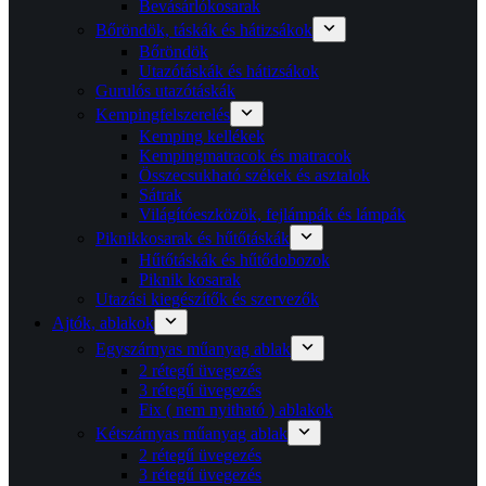
Bevásárlókosarak
Bőröndök, táskák és hátizsákok
Bőröndök
Utazótáskák és hátizsákok
Gurulós utazótáskák
Kempingfelszerelés
Kemping kellékek
Kempingmatracok és matracok
Összecsukható székek és asztalok
Sátrak
Világítóeszközök, fejlámpák és lámpák
Piknikkosarak és hűtőtáskák
Hűtőtáskák és hűtődobozok
Piknik kosarak
Utazási kiegészítők és szervezők
Ajtók, ablakok
Egyszárnyas műanyag ablak
2 rétegű üvegezés
3 rétegű üvegezés
Fix ( nem nyitható ) ablakok
Kétszárnyas műanyag ablak
2 rétegű üvegezés
3 rétegű üvegezés