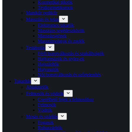
Kozmetikai tükrök
Testkozmetikumok
Manikűr pedikűr
Masszázs és relax
Elektromos takarók
Masszázs segédeszközök
Masszázsgépek
Masszázsolajok és zselék
Testápolás
Férfi borotválkozás és szakállvágók
Hajformázók és styler-ek
Hajszárítók
Hajvasalók
Női borotválkozás és szőrtelenítés
Takarítás
Ablaktörlők
Felmosók és vödrök
Cserélhető fejek a felmosóhoz
Felmosók
Vödrök
Mosás és szárítás
Fogasok
Ruhaszárítók