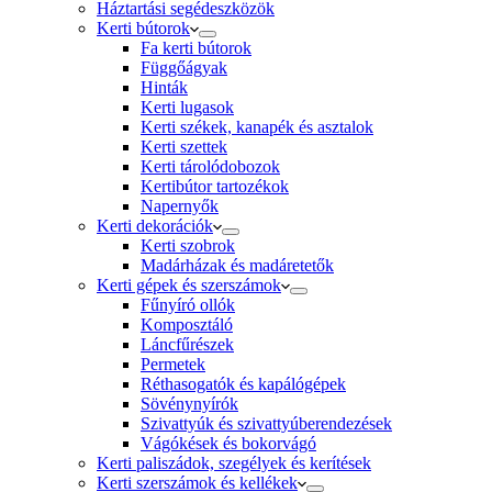
Háztartási segédeszközök
Kerti bútorok
Fa kerti bútorok
Függőágyak
Hinták
Kerti lugasok
Kerti székek, kanapék és asztalok
Kerti szettek
Kerti tárolódobozok
Kertibútor tartozékok
Napernyők
Kerti dekorációk
Kerti szobrok
Madárházak és madáretetők
Kerti gépek és szerszámok
Fűnyíró ollók
Komposztáló
Láncfűrészek
Permetek
Réthasogatók és kapálógépek
Sövénynyírók
Szivattyúk és szivattyúberendezések
Vágókések és bokorvágó
Kerti paliszádok, szegélyek és kerítések
Kerti szerszámok és kellékek