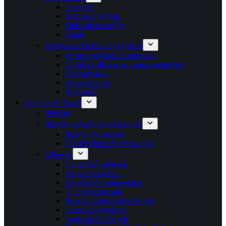
Csengők
Hengeres betétek
Trezorok és széfek
Zárak
Virágcserepek és virágágyások
Permetezőgépek és edények
Tartók és állványok virágcserepekhez
Virágágyások
Virágcserepek
Virágtartó
Konyha és étkező
Befőzés
Bögrék, csészék és teáskannák
Bögrék és csészék
Teáskészletek és teáskannák
Edények
Gyorsfőző edények
Kerámia fazekak
Kiegészítők edényekhez
Öntöttvas lábasok
Rozsdamentes acél edények
Serpenyő készletek
Sonkafőző edények