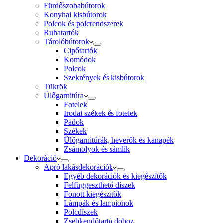
Fürdőszobabútorok
Konyhai kisbútorok
Polcok és polcrendszerek
Ruhatartók
Tárolóbútorok
Cipőtartók
Komódok
Polcok
Szekrények és kisbútorok
Tükrök
Ülőgarnitúra
Fotelek
Irodai székek és fotelek
Padok
Székek
Ülőgarnitúrák, heverők és kanapék
Zsámolyok és sámlik
Dekoráció
Apró lakásdekorációk
Egyéb dekorációk és kiegészítők
Felfüggeszthető díszek
Fonott kiegészítők
Lámpák és lampionok
Polcdíszek
Zsebkendőtartó doboz