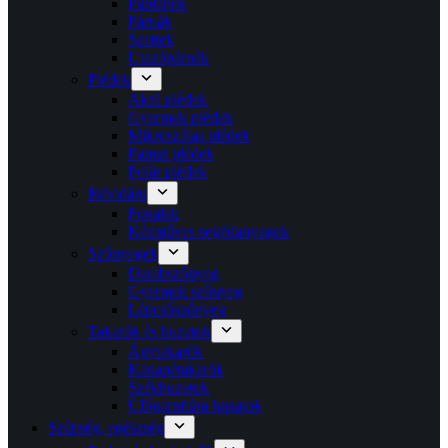
Paplanok
Párnák
Szettek
Utazópárnák
Plédek
Akril plédek
Gyermek plédek
Mikroszálas plédek
Pamut plédek
Polár plédek
Rövidáru
Fonalak
Kézműves segédanyagok
Szőnyegek
Darabszőnyeg
Gyermek szőnyeg
Lépcsőszőnyeg
Takarók és huzatok
Ágytakarók
Kanapétakarók
Székhuzatok
Ülőgarnitúra huzatok
Szépség, egészség