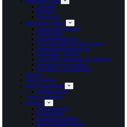
Egészségügyi cipők
Férfi cipők
Női cipők
Unisex cipők
Egészségügyi kellékek
Akupresszúrás eszközök
Derékrögzítők
Egészségügyi hőmérők
Egészségügyi lábmelegítők és zoknik
Kompenzációs segédeszközök
Légtisztítók és párásítók
Légzésvédő szájmaszkok és reszpirátorok
Nyomásmérők és oximéterek
Termoforok és melegítőpárnák
Fogkefék
Fogyás és fitnesz
Fürdőszobai mérlegek
Digitális mérlegek
Higiénia, fertőtlenítés
Kozmetika
Arckozmetikumok
Fürdőtermékek
Kozmetikai készülékek
Kozmetikai segédeszközök