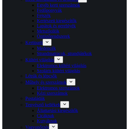
Egyéb kerti szerszámok
Fedőponyvák
Fejszék
Kertészeti kiegészítők
Lapátok és gereblyék
Metszőollók
Öntözőrendszerek
Kertiparti
Medencék
Strandmatracok, strandjátékok
Kültéri világítás
Elektromos kültéri világítás
Szoláris kültéri világítás
Létrák és lépcsők
Műhely és szerszámok
Elektromos szerszámok
Kézi szerszámok
Postaládák
Tenyésztő kellékek
Állattartási kiegészítők
Cicáknak
Kutyáknak
Vagyonőrzés