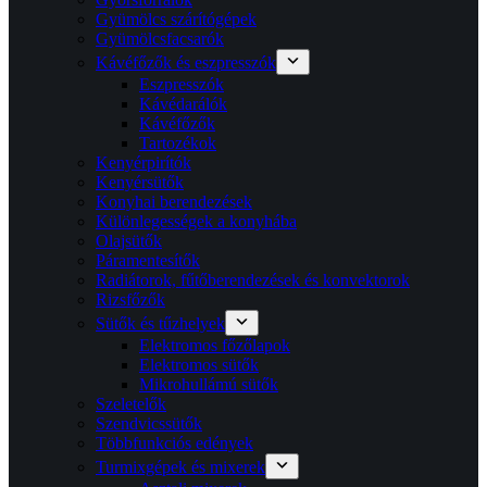
Gyümölcs szárítógépek
Gyümölcsfacsarók
Kávéfőzők és eszpresszók
Eszpresszók
Kávédarálók
Kávéfőzők
Tartozékok
Kenyérpirítók
Kenyérsütők
Konyhai berendezések
Különlegességek a konyhába
Olajsütők
Páramentesítők
Radiátorok, fűtőberendezések és konvektorok
Rizsfőzők
Sütők és tűzhelyek
Elektromos főzőlapok
Elektromos sütők
Mikrohullámú sütők
Szeletelők
Szendvicssütők
Többfunkciós edények
Turmixgépek és mixerek