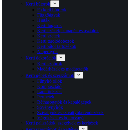
Kerti bútorok
Fa kerti bútorok
Függőágyak
Hinták
Kerti lugasok
Kerti székek, kanapék és asztalok
Kerti szettek
Kerti tárolódobozok
Kertibútor tartozékok
Napernyők
Kerti dekorációk
Kerti szobrok
Madárházak és madáretetők
Kerti gépek és szerszámok
Fűnyíró ollók
Komposztáló
Láncfűrészek
Permetek
Réthasogatók és kapálógépek
Sövénynyírók
Szivattyúk és szivattyúberendezések
Vágókések és bokorvágó
Kerti paliszádok, szegélyek és kerítések
Kerti szerszámok és kellékek