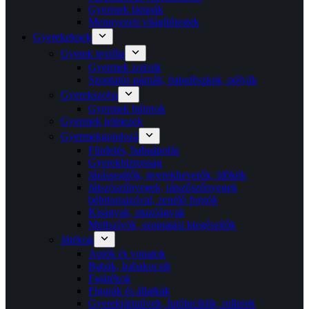
Gyermek lámpák
Mennyezeti világítótestek
Gyerekeknek
Gyerek textília
Gyermek zoknik
Szoptatós párnák, babafészkek, pólyák
Gyerekszoba
Gyermek bútorok
Gyermek jelmezek
Gyermekgondozá
Fürdetés, babaápolás
Gyerekbiztonság
Járássegítők, gyerekheverők, ülőkék
Játszószőnyegek, játszőszőnyegek
bébitornázóval, zenélő forgók
Kiságyak, utazóágyak
Mellszívók, szoptatási kiegészítők
Játékok
Autók és vonatok
Babák, babakocsik
Fajátékok
Figurák és állatkák
Gyerekjárművek, futóbiciklik, rollerek