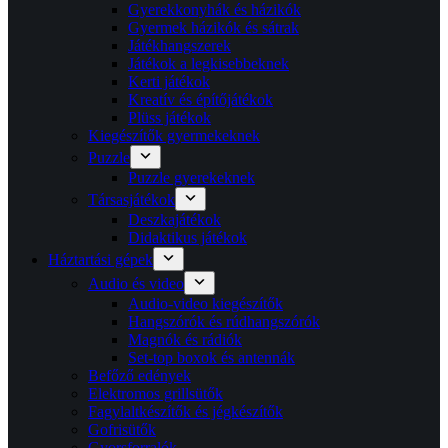
Gyerekkonyhák és házikók
Gyermek házikók és sátrak
Játékhangszerek
Játékok a legkisebbeknek
Kerti játékok
Kreatív és építőjátékok
Plüss játékok
Kiegészítők gyermekeknek
Puzzle
Puzzle gyerekeknek
Társasjátékok
Deszkajátékok
Didaktikus játékok
Háztartási gépek
Audio és video
Audio-video kiegészítők
Hangszórók és rúdhangszórók
Magnók és rádiók
Set-top boxok és antennák
Befőző edények
Elektromos grillsütők
Fagylaltkészítők és jégkészítők
Gofrisütők
Gyorsforralók