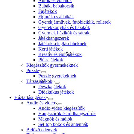
Autók és vonatok
Babák, babakocsik
Fajátékok
Figurák és állatkák
Gyerekjárművek, futóbiciklik, rollerek
Gyerekkonyhák és házikók
Gyermek házikók és sátrak
Játékhangszerek
Játékok a legkisebbeknek
Kerti játékok
Kreatív és építőjátékok
Plüss játékok
Kiegészítők gyermekeknek
Puzzle
Puzzle gyerekeknek
Társasjátékok
Deszkajátékok
Didaktikus játékok
Háztartási gépek
Audio és video
Audio-video kiegészítők
Hangszórók és rúdhangszórók
Magnók és rádiók
Set-top boxok és antennák
Befőző edények