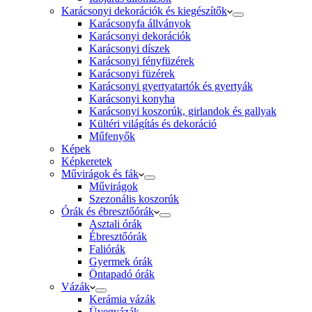
Karácsonyi dekorációk és kiegészítők
Karácsonyfa állványok
Karácsonyi dekorációk
Karácsonyi díszek
Karácsonyi fényfüzérek
Karácsonyi füzérek
Karácsonyi gyertyatartók és gyertyák
Karácsonyi konyha
Karácsonyi koszorúk, girlandok és gallyak
Kültéri világítás és dekoráció
Műfenyők
Képek
Képkeretek
Művirágok és fák
Művirágok
Szezonális koszorúk
Órák és ébresztőórák
Asztali órák
Ébresztőórák
Faliórák
Gyermek órák
Öntapadó órák
Vázák
Kerámia vázák
Üvegvázák