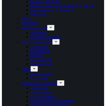
Karácsonyi konyha
Karácsonyi koszorúk, girlandok és gallyak
Kültéri világítás és dekoráció
Műfenyők
Képek
Képkeretek
Művirágok és fák
Művirágok
Szezonális koszorúk
Órák és ébresztőórák
Asztali órák
Ébresztőórák
Faliórák
Gyermek órák
Öntapadó órák
Vázák
Kerámia vázák
Üvegvázák
Világítótestek és lámpák
Állólámpák
Asztali lámpák
Fali világítótestek
Felfüggeszthető világítótestek
Fürdőszobai világítótestek