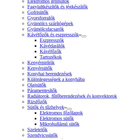
Elektromos grillsütők
Fagylaltkészítők és jégkészítők
Gofrisütők
Gyorsforralók
Gyümölcs szárítógépek
Gyümölcsfacsarók
Kávéfőzők és eszpresszók
Eszpresszók
Kávédarálók
Kávéfőzők
Tartozékok
Kenyérpirítók
Kenyérsütők
Konyhai berendezések
Különlegességek a konyhába
Olajsütők
Páramentesítők
Radiátorok, fűtőberendezések és konvektorok
Rizsfőzők
Sütők és tűzhelyek
Elektromos főzőlapok
Elektromos sütők
Mikrohullámú sütők
Szeletelők
Szendvicssütők