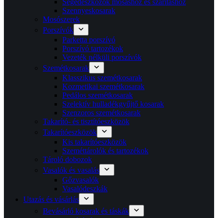
Segédeszközök mosáshoz és szárításhoz
Szennyeskosarak
Mosószerek
Porszívók
Parketta porszívó
Porszívó tartozékok
Vezeték nélküli porszívók
Szemétkosarak
Klasszikus szemétkosarak
Kozmetikai szemétkosarak
Pedálos szemétkosarak
Szelektív hulladékgyűjtő kosarak
Szenzoros szemétkosarak
Takarító- és tisztítóeszközök
Takarítóeszközök
Kis takarítóeszközök
Szeméttárolók és tartozékok
Tároló dobozok
Vasalók és vasalás
Gőzvasalók
Vasalódeszkák
Utazás és vásárlás
Bevásárló kosarak és táskák