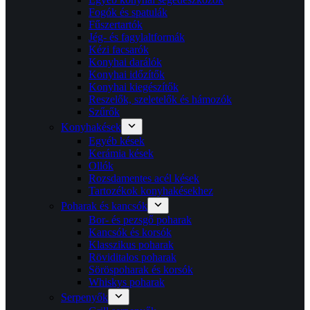
Fogók és spatulák
Fűszertartók
Jég- és fagylaltformák
Kézi facsarók
Konyhai darálók
Konyhai időzítők
Konyhai kiegészítők
Reszelők, szeletelők és hámozók
Szűrők
Konyhakések
Egyéb kések
Kerámia kések
Ollók
Rozsdamentes acél kések
Tartozékok konyhakésekhez
Poharak és kancsók
Bor- és pezsgő poharak
Kancsók és korsók
Klasszikus poharak
Röviditalos poharak
Söröspoharak és korsók
Whiskys poharak
Serpenyők