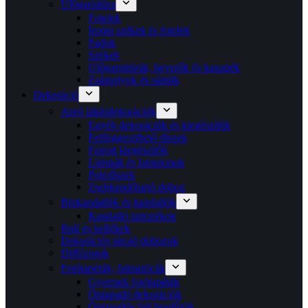
Ülőgarnitúra
Fotelek
Irodai székek és fotelek
Padok
Székek
Ülőgarnitúrák, heverők és kanapék
Zsámolyok és sámlik
Dekoráció
Apró lakásdekorációk
Egyéb dekorációk és kiegészítők
Felfüggeszthető díszek
Fonott kiegészítők
Lámpák és lampionok
Polcdíszek
Zsebkendőtartó doboz
Biokandallók és kandallók
Kandalló tartozékok
Buli és kellékek
Dekorációs tároló dobozok
Diffúzorok
Fotótapéták, falmatricák
Gyermek fotótapéták
Öntapadó dekorációk
Öntapadós fali bordűrök