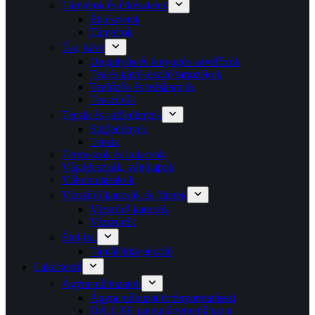
Tányérok és étkészletek
Étkészletek
Tányérok
Tea, kávé
Dugattyús és kotyogós kávéfőzők
Tea és kávékészítő tartozékok
Teafőzők és teáskannák
Teaszűrők
Tepsik és sütőedények
Sütőedények
Tepsik
Termoszok és kulacsok
Vágódeszkák, vágólapok
Vákuumtasakok
Vízszűrő kancsók és filterek
Vízszűrő kancsók
Vízszűrők
Étel-Ital
Táplálékkiegészítő
Lakástextil
Ágyneműhuzatok
Ágyneműhuzat fotónyomtatással
DeLUXE pamut ágyneműhuzat