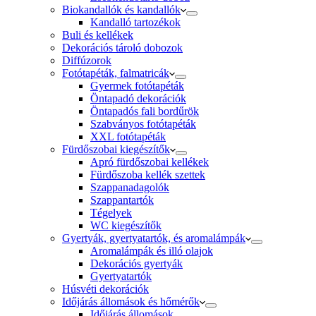
Biokandallók és kandallók
Kandalló tartozékok
Buli és kellékek
Dekorációs tároló dobozok
Diffúzorok
Fotótapéták, falmatricák
Gyermek fotótapéták
Öntapadó dekorációk
Öntapadós fali bordűrök
Szabványos fotótapéták
XXL fotótapéták
Fürdőszobai kiegészítők
Apró fürdőszobai kellékek
Fürdőszoba kellék szettek
Szappanadagolók
Szappantartók
Tégelyek
WC kiegészítők
Gyertyák, gyertyatartók, és aromalámpák
Aromalámpák és illó olajok
Dekorációs gyertyák
Gyertyatartók
Húsvéti dekorációk
Időjárás állomások és hőmérők
Időjárás állomások