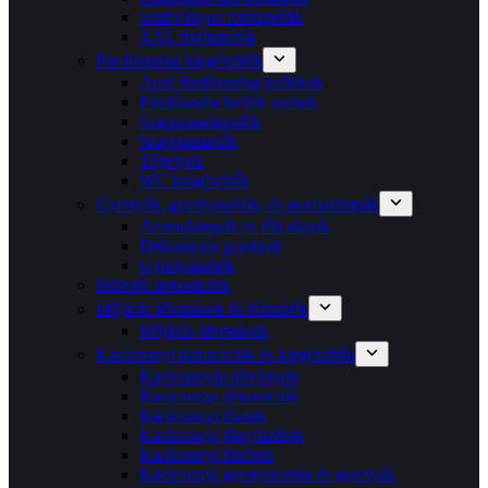
Szabványos fotótapéták
XXL fotótapéták
Fürdőszobai kiegészítők
Apró fürdőszobai kellékek
Fürdőszoba kellék szettek
Szappanadagolók
Szappantartók
Tégelyek
WC kiegészítők
Gyertyák, gyertyatartók, és aromalámpák
Aromalámpák és illó olajok
Dekorációs gyertyák
Gyertyatartók
Húsvéti dekorációk
Időjárás állomások és hőmérők
Időjárás állomások
Karácsonyi dekorációk és kiegészítők
Karácsonyfa állványok
Karácsonyi dekorációk
Karácsonyi díszek
Karácsonyi fényfüzérek
Karácsonyi füzérek
Karácsonyi gyertyatartók és gyertyák