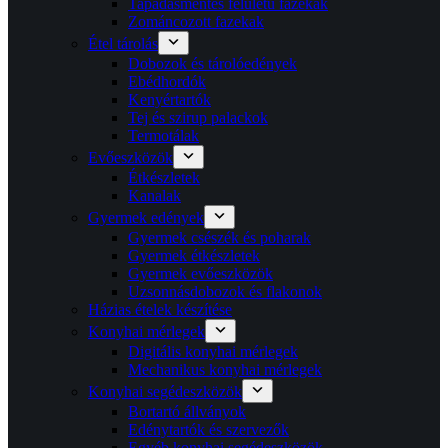
Tapadásmentes felületű fazekak
Zománcozott fazekak
Étel tárolás
Dobozok és tárolóedények
Ebédhordók
Kenyértartók
Tej és szirup palackok
Termotálak
Evőeszközök
Étkészletek
Kanalak
Gyermek edények
Gyermek csészék és poharak
Gyermek étkészletek
Gyermek evőeszközök
Uzsonnásdobozok és flakonok
Házias ételek készítése
Konyhai mérlegek
Digitális konyhai mérlegek
Mechanikus konyhai mérlegek
Konyhai segédeszközök
Bortartó állványok
Edénytartók és szervezők
Egyéb konyhai segédeszközök