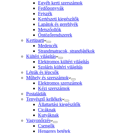
Egyéb kerti szerszámok
Fedőponyvák
Fejszék
Kertészeti kiegészítők
Lapátok és gereblyék
Metszőollók
Öntözőrendszerek
Kertiparti
Medencék
Strandmatracok, strandjátékok
Kültéri világítás
Elektromos kültéri világítás
Szoláris kültéri világítás
Létrák és lépcsők
Műhely és szerszámok
Elektromos szerszámok
Kézi szerszámok
Postaládák
Tenyésztő kellékek
Állattartási kiegészítők
Cicáknak
Kutyáknak
Vagyonőrzés
Csengők
Hengeres betétek