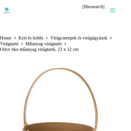
Skip
[fibosearch]
to
content
Home
Kert és hobbi
Virágcserepek és virágágyások
Virágtartó
Műanyag virágtartó
Olive öko műanyag virágtartó, 23 x 32 cm