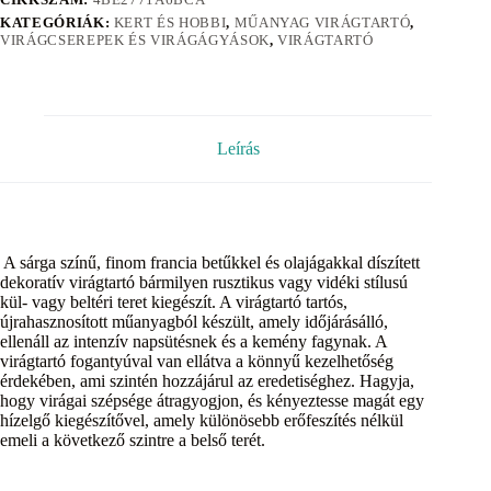
KATEGÓRIÁK:
KERT ÉS HOBBI
,
MŰANYAG VIRÁGTARTÓ
,
VIRÁGCSEREPEK ÉS VIRÁGÁGYÁSOK
,
VIRÁGTARTÓ
Leírás
A sárga színű, finom francia betűkkel és olajágakkal díszített
dekoratív virágtartó bármilyen rusztikus vagy vidéki stílusú
kül- vagy beltéri teret kiegészít. A virágtartó tartós,
újrahasznosított műanyagból készült, amely időjárásálló,
ellenáll az intenzív napsütésnek és a kemény fagynak. A
virágtartó fogantyúval van ellátva a könnyű kezelhetőség
érdekében, ami szintén hozzájárul az eredetiséghez. Hagyja,
hogy virágai szépsége átragyogjon, és kényeztesse magát egy
hízelgő kiegészítővel, amely különösebb erőfeszítés nélkül
emeli a következő szintre a belső terét.