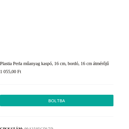
Plastia Perla műanyag kaspó, 16 cm, bordó, 16 cm átmérőjű
1 055,00
Ft
BOLTBA
CIKKSZÁM:
99A2595CD17D