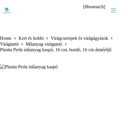
Skip
[fibosearch]
to
content
Home
Kert és hobbi
Virágcserepek és virágágyások
Virágtartó
Műanyag virágtartó
Plastia Perla műanyag kaspó, 16 cm, bordó, 16 cm átmérőjű