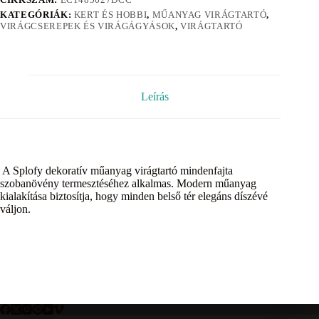
KATEGÓRIÁK:
KERT ÉS HOBBI
,
MŰANYAG VIRÁGTARTÓ
,
VIRÁGCSEREPEK ÉS VIRÁGÁGYÁSOK
,
VIRÁGTARTÓ
Leírás
A Splofy dekoratív műanyag virágtartó mindenfajta
szobanövény termesztéséhez alkalmas. Modern műanyag
kialakítása biztosítja, hogy minden belső tér elegáns díszévé
váljon.