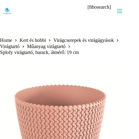
Skip
[fibosearch]
to
content
Home
Kert és hobbi
Virágcserepek és virágágyások
Virágtartó
Műanyag virágtartó
Splofy virágtartó, barack, átmérő: 19 cm