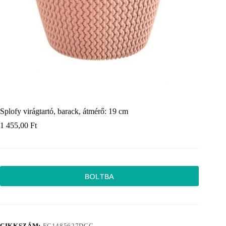
Splofy virágtartó, barack, átmérő: 19 cm
1 455,00
Ft
BOLTBA
CIKKSZÁM:
EC1485627DCC