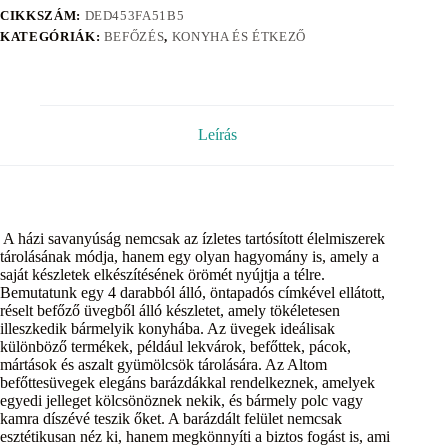
CIKKSZÁM:
DED453FA51B5
KATEGÓRIÁK:
BEFŐZÉS
,
KONYHA ÉS ÉTKEZŐ
Leírás
A házi savanyúság nemcsak az ízletes tartósított élelmiszerek
tárolásának módja, hanem egy olyan hagyomány is, amely a
saját készletek elkészítésének örömét nyújtja a télre.
Bemutatunk egy 4 darabból álló, öntapadós címkével ellátott,
réselt befőző üvegből álló készletet, amely tökéletesen
illeszkedik bármelyik konyhába. Az üvegek ideálisak
különböző termékek, például lekvárok, befőttek, pácok,
mártások és aszalt gyümölcsök tárolására. Az Altom
befőttesüvegek elegáns barázdákkal rendelkeznek, amelyek
egyedi jelleget kölcsönöznek nekik, és bármely polc vagy
kamra díszévé teszik őket. A barázdált felület nemcsak
esztétikusan néz ki, hanem megkönnyíti a biztos fogást is, ami