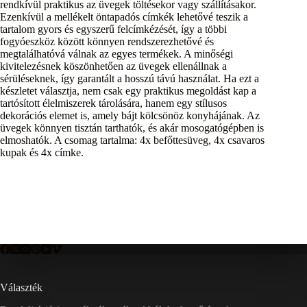
rendkívül praktikus az üvegek töltésekor vagy szállításakor.
Ezenkívül a mellékelt öntapadós címkék lehetővé teszik a
tartalom gyors és egyszerű felcímkézését, így a többi
fogyóeszköz között könnyen rendszerezhetővé és
megtalálhatóvá válnak az egyes termékek. A minőségi
kivitelezésnek köszönhetően az üvegek ellenállnak a
sérüléseknek, így garantált a hosszú távú használat. Ha ezt a
készletet választja, nem csak egy praktikus megoldást kap a
tartósított élelmiszerek tárolására, hanem egy stílusos
dekorációs elemet is, amely bájt kölcsönöz konyhájának. Az
üvegek könnyen tisztán tarthatók, és akár mosogatógépben is
elmoshatók. A csomag tartalma: 4x befőttesüveg, 4x csavaros
kupak és 4x címke.
Választék