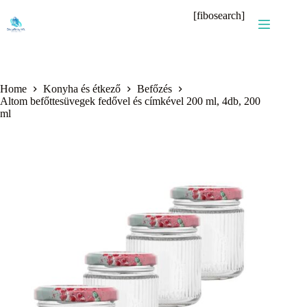
Skip
[fibosearch]
to
content
Home
Konyha és étkező
Befőzés
Altom befőttesüvegek fedővel és címkével 200 ml, 4db, 200
ml